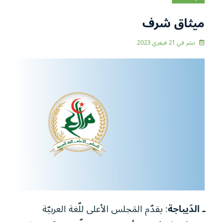
ميثاق شرف
نشر في
21 فيفري 2023
ـ الدّيباجة
: يقدّم المَجلس الأعلى للّغة العربيّة