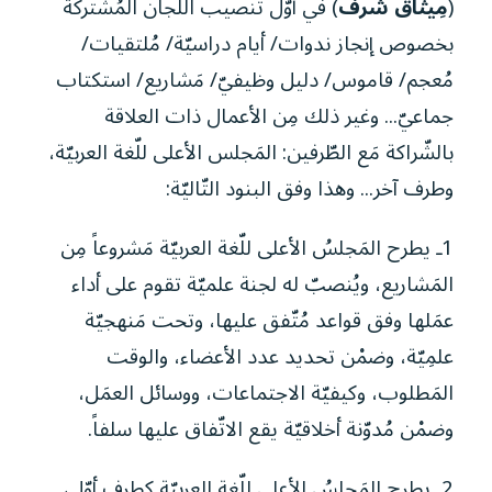
(
مِيثاق شرف
) في أوّل تنصيب اللّجان المُشتركة
بخصوص إنجاز ندوات/ أيام دراسيّة/ مُلتقيات/
مُعجم/ قاموس/ دليل وظيفيّ/ مَشاريع/ استكتاب
جماعيّ... وغير ذلك مِن الأعمال ذات العلاقة
بالشّراكة مَع الطّرفين: المَجلس الأعلى للّغة العربيّة،
وطرف آخر... وهذا وفق البنود التّاليّة:
1ـ يطرح المَجلسُ الأعلى للّغة العربيّة مَشروعاً مِن
المَشاريع، ويُنصبّ له لجنة علميّة تقوم على أداء
عمَلها وفق قواعد مُتّفق عليها، وتحت مَنهجيّة
علمِيّة، وضمْن تحديد عدد الأعضاء، والوقت
المَطلوب، وكيفيّة الاجتماعات، ووسائل العمَل،
وضمْن مُدوّنة أخلاقيّة يقع الاتّفاق عليها سلفاً.
2ـ يطرح المَجلسُ الأعلى للّغة العربيّة كطرفٍ أوّل،