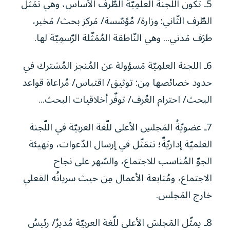
5ـ تكون اللّجنةُ العلمِيّة الطّرف الأساس، وهي تُمَثّل
الطّرف الثّاني: وزارة/ مُؤسّسة/ مَركز بحث/ مَخبر،
طرَف مَدني... وهي النّاطقة المُمَثّلة الرّسمِيّة لها.
6ـ اللجنة العلمِيّة مَسؤولة عن المُنجز المُشترك في
حدود خصائصها مِن: توثيق/ اقتباس/ مُراعاة قواعد
البحث/ احترام العُرف/ توفّر أخلاقيات البحث...
7ـ عضويّةُ المَجلسِ الأعلى للّغة العربيّة في اللّجنة
العلميّة إداريّةٌ؛ تتمَثّل في إرسال الدّعوات، وتهيئة
الجوّ المُناسب للاجتماع، والسّهر على نجاح
الاجتماع، ومُتابعة الأعمال مِن حيث سريانُه الفعلي
خارج المَجلس.
8ـ يمثّل المَجلسَ الأعلى للّغة العربيّة مُديرُ/ رئيسُ