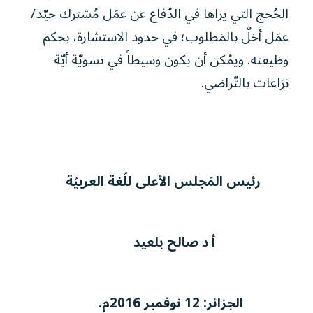
الحُجج التي يراها في الدّفاع عن عمَل مُشترك جيّد/
عمَل أَخلَّ بالمَطلوب؛ في حدود الاستشارة، بحكم
وظيفته. ويمْكن أن يكون وسيطاً في تسويّة أيّة
نزاعات بالتّراضي.
رئيس المَجلس الأعلى للّغة العربيّة
أ د صالح بلعيد
الجزائر: 12 نوفمبر 2016م.