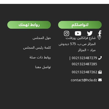
لتواصلكم
روابط تهمك
شارع فرانكلين روزفلت
حول المجلس
الجزائر ص.ب. 575 ديدوش
كلمة رئيس المجلس
مراد – الجزائر
روابط ذات صلة
0021323487279 |
0021323487285
تواصل معنا
0021323487262
contact@hcla.dz