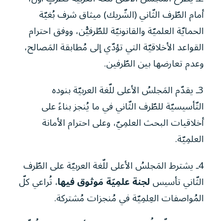
أمام الطّرف الثّاني (الشّريك) ميثاق شرف بُغيّة
الحمايّة العلميّة والقانونيّة للطّرفيّْن، ووفق احترام
القواعد الأخلاقيّة التي تؤدّي إلى مُطابقة المَصالح،
وعدم تعارضها بين الطّرفين.
3ـ يقدّم المَجلسُ الأعلى للّغة العربيّة بنوده
التّأسيسيّة للطّرف الثّاني في ما يُنجز بناءً على
أخلاقيات البحث العلمِيّ، وعلى احترام الأمانة
العلمِيّة.
4ـ يشترط المَجلسُ الأعلى للّغة العربيّة على الطّرف
الثّاني تأسيس
لجنة علمِيّة مَوثوق فيها
، تُراعي كلّ
المُواصفات العِلمِيّة في مُنجزات مُشتركة.