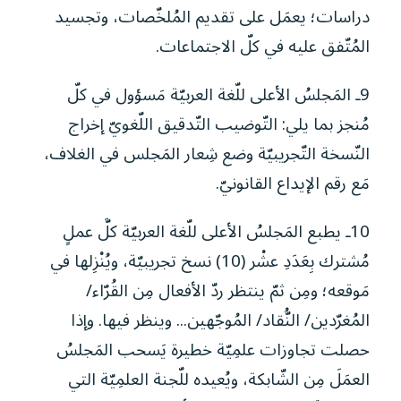
دراسات؛ يعمَل على تقديم المُلخّصات، وتجسيد
المُتّفق عليه في كلّ الاجتماعات.
9ـ المَجلسُ الأعلى للّغة العربيّة مَسؤول في كلّ
مُنجز بما يلي: التّوضيب التّدقيق اللّغويّ إخراج
النّسخة التّجريبيّة وضع شِعار المَجلس في الغلاف،
مَع رقم الإيداع القانونيّ.
10ـ يطبع المَجلسُ الأعلى للّغة العربيّة كلَّ عملٍ
مُشترك بِعَدَدِ عشْر (10) نسخ تجريبيّة، ويُنْزِلها في
مَوقعه؛ ومِن ثمّ ينتظر ردّ الأفعال مِن القُرّاء/
المُغرّدين/ النُّقاد/ المُوجّهين... وينظر فيها. وإذا
حصلت تجاوزات علمِيّة خطيرة يَسحب المَجلسُ
العمَلَ مِن الشّابكة، ويُعيده للّجنة العلمِيّة التي