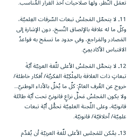
تعمَل النّظر، ولها صلاحيات أخذ القرار المُناسب.
11ـ لا يتحمّل المَجلسُ تبعات السّرقات العِلميّة،
وكلّ ما له علاقة بالإلصاق النّسخ، دون الإشارة إلى
المَصادر والمَراجع، وفي حدود ما تسمَح به قواعدُ
الاقتباس الأكاديمِيّ.
12ـ لا يتحمَّل المَجلسُ الأعلى للّغة العربيّة أيّةَ
تبعاتٍ ذات العلاقة بالمِلْكِيّة الفكريّة/ أفكار خاطئة/
خروج عن العُرف العامّ: كلّ ما يُخلّ بالأداء الوطنيّ...
ولا يكون المَجلسُ مَحلَّ نزاعٍ قانونيّ تحت أيّة طائلة
قانونيّة، وعلى اللّجنة العلمِيّة تحمُّل أيّة تبعات
علمِيّة/ أخلاقيّة/ قانونيّة.
13ـ يمْكن للمَجلسِ الأعلى للّغة العربيّة أن يُقدّم