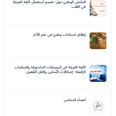
الملتقى الوطنيّ حول: تعميم استعمال اللّغة العربيّة
في الطّب
إطلاق استكتاب وطنيّ في علم الآثار
اللّغة العربيّة في البرمجيّات الحاسوبيّة والمنصّات
الرّقميّة -إشكالاتُ التّمكين وآفاق التّفعيل-
أعضاء المجلس