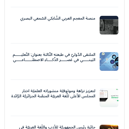
منصة المعجم العربي الشّابكي السّمعي البصري
الملتقى الدّوليّ في طبعته الثّالثة بعنوان: التّعليـــــم
البَينـــــي في عَصـــــر الذّكــــاء الاصطنَــــــاعـــــي
لتعزيز نزاهة وموثوقيّة منشوراته العلميّة اختار
المجلس الأعلى للّغة العربيّة المنصّة الجزائريّة الرّائدة
جائزة رئيس الجمهوريّة للأدب واللّغة العربيّة في