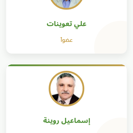
علي تعوينات
عضواً
إسماعيل روينة