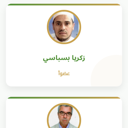
زكريا بسباسي
عضواً