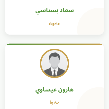
سعاد بسناسي
عضوة
هارون عيساوي
عضواً