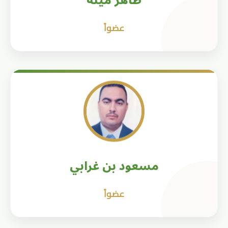
طاهر ميلة
عضواً
مسعود بن غرابي
عضواً