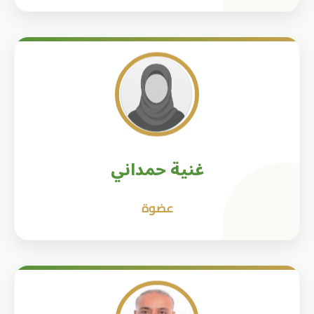
غنية حمداني
عضوة