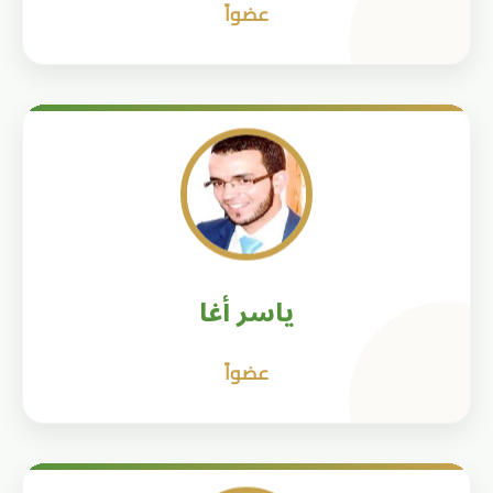
عضواً
ياسر أغا
عضواً