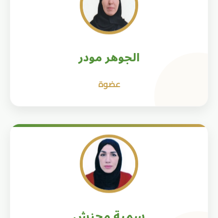
الجوهر مودر
عضوة
سمية محنش