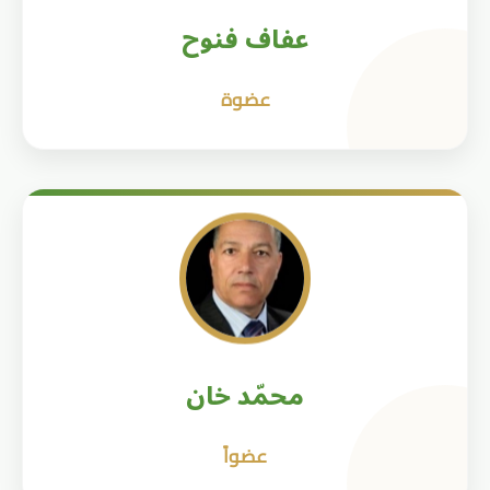
عفاف فنوح
عضوة
محمّد خان
عضواً