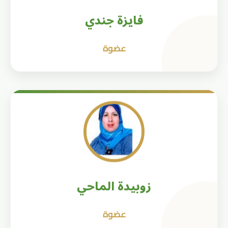
فايزة جندي
عضوة
زوبيدة الماحي
عضوة