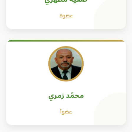
عضوة
محمّد زمري
عضواً