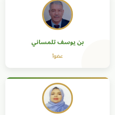
بن يوسف تلمساني
عضواً