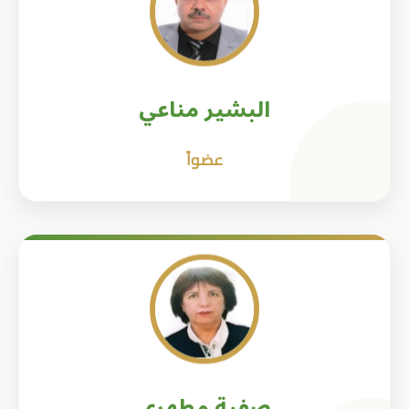
البشير مناعي
عضواً
صفية مطهري