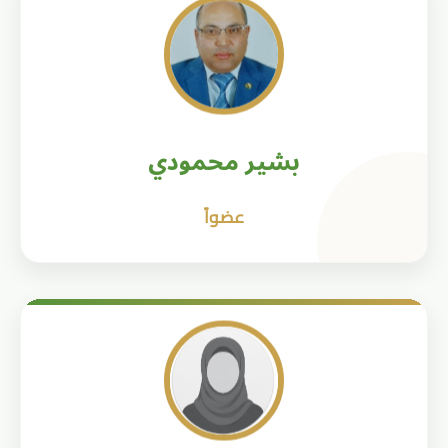
بشير محمودي
عضواً