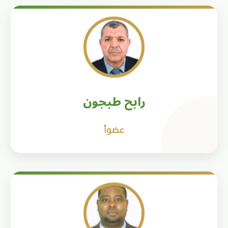
رابح طبجون
عضواً