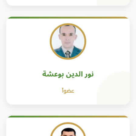
نور الدين بوعشة
عضواً