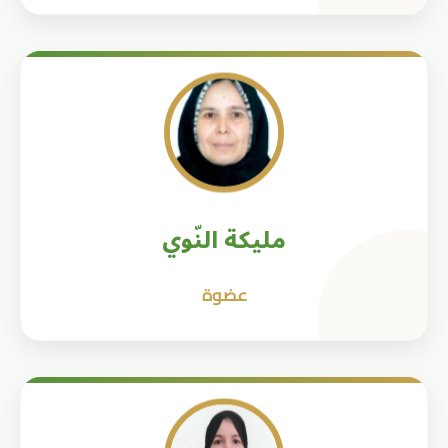
مليكة النّوي
عضوة