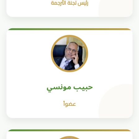
رئيس لجنة التّرجمة
حبيب مونسي
عضواً