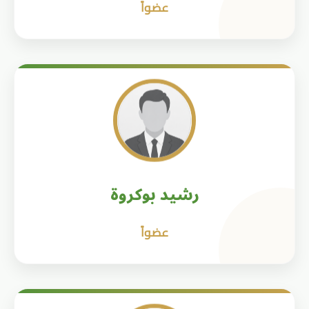
عضواً
رشيد بوكروة
عضواً