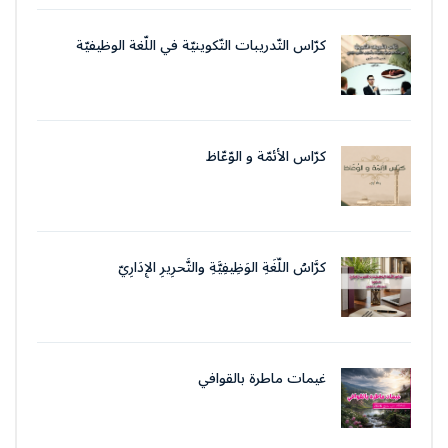
كرّاس التّدريبات التّكوينيّة في اللّغة الوظيفيّة
بتقنيات وأسلوب التّحرير الإداريّ
كرّاس الأئمّة و الوّعّاظ
كرَّاسُ اللُّغَةِ الوَظِيفِيَّةِ والتَّحرِيرِ الإِدَارِيّ
غيمات ماطرة بالقوافي