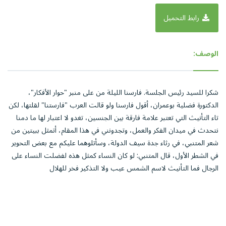
رابط التحميل
الوصف:
شكرا للسيد رئيس الجلسة. فارسنا الليلة من على منبر "حوار الأفكار"،
الدكتورة فضلية بوعمران، أقول فارسنا ولو قالت العرب "فارستنا" لقلتها، لكن
تاء التأنيث التي تعتبر علامة فارقة بين الجنسين، تغدو لا اعتبار لها ما دمنا
نتحدث في ميدان الفكر والعمل، وتجدونني في هذا المقام، أتمثل ببيتين من
شعر المتنبي، في رثاء جدة سيف الدولة، وسأتلوهما عليكم مع بعض التحوير
في الشطر الأول، قال المتنبي: لو كان النساء كمثل هذه لفضلت النساء على
الرجال فما التأنيث لاسم الشمس عيب ولا التذكير فخر للهلال