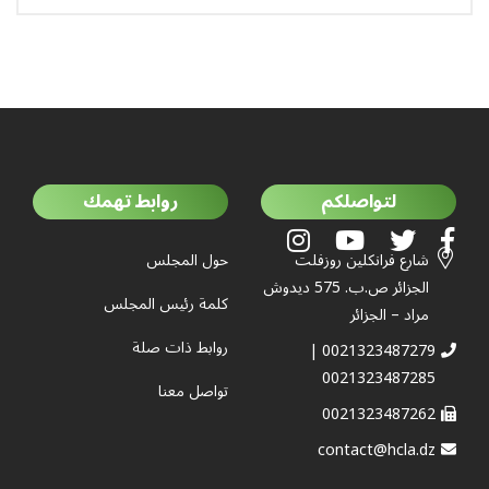
لتواصلكم
روابط تهمك
شارع فرانكلين روزفلت
حول المجلس
الجزائر ص.ب. 575 ديدوش
كلمة رئيس المجلس
مراد – الجزائر
روابط ذات صلة
0021323487279 |
0021323487285
تواصل معنا
0021323487262
contact@hcla.dz