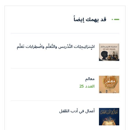
قد يهمك إيضاً
اسْترَاتِيجِيّات التَّدْريس والتَّعَلُّم واضْطِرابات تَعَلُّم
اللُّغة
معالم
العدد 25
أعمال في أدب الطّفل