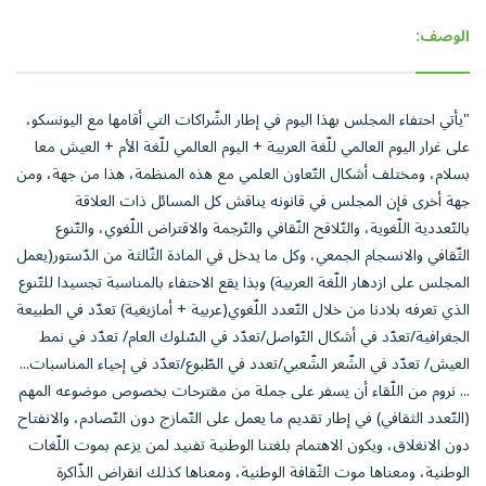
الوصف:
"يأتي احتفاء المجلس بهذا اليوم في إطار الشّراكات التي أقامها مع اليونسكو،
على غرار اليوم العالمي للّغة العربية + اليوم العالمي للّغة الأم + العيش معا
بسلام، ومختلف أشكال التّعاون العلمي مع هذه المنظمة، هذا من جهة، ومن
جهة أخرى فإن المجلس في قانونه يناقش كل المسائل ذات العلاقة
بالتّعددية اللّغوية، والتّلاقح الثّقافي والتّرجمة والاقتراض اللّغوي، والتّنوع
الثّقافي والانسجام الجمعي، وكل ما يدخل في المادة الثّالثة من الدّستور(يعمل
المجلس على ازدهار اللّغة العربية) وبذا يقع الاحتفاء بالمناسبة تجسيدا للتّنوع
الذي تعرفه بلادنا من خلال التّعدد اللّغوي(عربية + أمازيغية) تعدّد في الطبيعة
الجغرافية/تعدّد في أشكال التّواصل/تعدّد في السّلوك العام/ تعدّد في نمط
العيش/ تعدّد في الشّعر الشّعبي/تعدد في الطّبوع/تعدّد في إحياء المناسبات...
... نروم من اللّقاء أن يسفر على جملة من مقترحات بخصوص موضوعه المهم
(التّعدد الثقافي) في إطار تقديم ما يعمل على التّمازج دون التّصادم، والانفتاح
دون الانغلاق، ويكون الاهتمام بلغتنا الوطنية تفنيد لمن يزعم بموت اللّغات
الوطنية، ومعناها موت الثّقافة الوطنية، ومعناها كذلك انقراض الذّاكرة