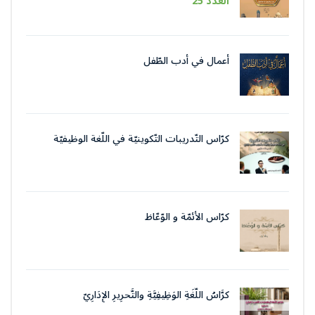
العدد 25
أعمال في أدب الطّفل
كرّاس التّدريبات التّكوينيّة في اللّغة الوظيفيّة
بتقنيات وأسلوب التّحرير الإداريّ
كرّاس الأئمّة و الوّعّاظ
كرَّاسُ اللُّغَةِ الوَظِيفِيَّةِ والتَّحرِيرِ الإِدَارِيّ