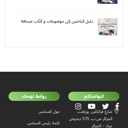
دليل الباحثين إلى موضوعات و كتّاب صحافة
جمعية العلماء المسلمين الجزائرييّن
لتواصلكم
روابط تهمك
شارع فرانكلين روزفلت
حول المجلس
الجزائر ص.ب. 575 ديدوش
كلمة رئيس المجلس
مراد – الجزائر