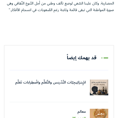
الحضارية. وكان علينا السّعي لوضع تآلف وطني من أجل التّنوع الثّقافي وهي
صورة المواطنة التي تبقى قائمة وثابتة رغم الصّعوبات في انسجام الأفكار."
قد يهمك إيضاً
اسْترَاتِيجِيّات التَّدْريس والتَّعَلُّم واضْطِرابات تَعَلُّم
اللُّغة
معالم