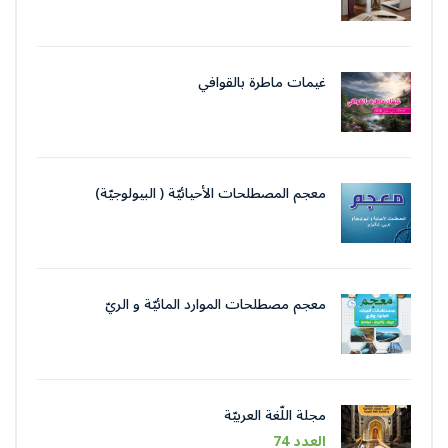
غيمات ماطرة بالقوافي
معجم المصطلحات الأحيائيّة ( البيولوجيّة)
معجم مصطلحات الموارد المائيّة و الريّ
مجلة اللّغة العربيّة
العدد 74