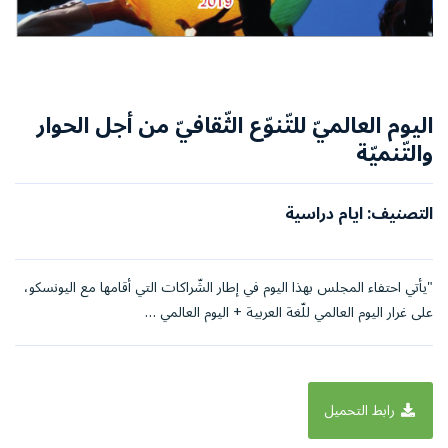
اليوم العالميّ للتّنوّع الثّقافيّ من أجل الحوار
والتّنميّة
التصنيف: ايام دراسية
"يأتي احتفاء المجلس بهذا اليوم في إطار الشّراكات التي أقامها مع اليونسكو،
على غرار اليوم العالمي للّغة العربية + اليوم العالمي …
رابط التحميل