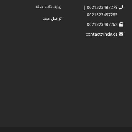
روابط ذات صلة
0021323487279 |
0021323487285
تواصل معنا
0021323487262
contact@hcla.dz