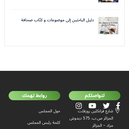
دليل الباحثين إلى موضوعات و كتّاب صحافة
جمعية العلماء المسلمين الجزائرييّن
لتواصلكم
روابط تهمك
شارع فرانكلين روزفلت
حول المجلس
الجزائر ص.ب. 575 ديدوش
كلمة رئيس المجلس
مراد – الجزائر