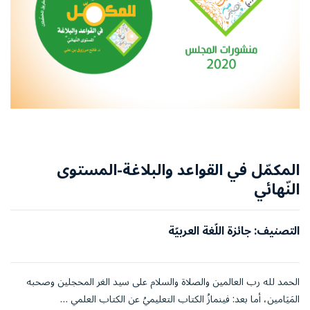
المكمّل في القواعد والبلاغة-المستوى
النّهائي
التصنيف: جائزة اللّغة العربيّة
الحمد لله رب العالمين والصلاة والسلام على سيد الغر المحجلين وصحبه
المَيَامين، أما بعد: فينمازُ الكتاب التعليميُ عن الكتاب العلمي …