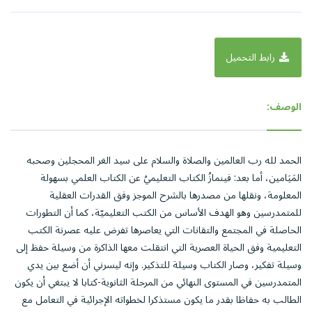
رابط التحميل
الوصف:
الحمد لله رب العالمين والصلاة والسلام على سيد الغر المحجلين وصحبه
المَيَامين، أما بعد: فينمازُ الكتاب التعليميُ عن الكتاب العلمي بسهولة
المعلومة، ونقلها من مصدرها بالشرح الموجز وفق القدرات العقلية
للمتمدرسين وهو الهدف الأساس من الكتب التعليميّة، كما أن التطورات
الحاصلة في المجتمع والتقانات التي يعاصرها تفرض عليه عصرنة الكتب
التعليمية وفق الحياة العصرية التي انتقلت معها الذاكرة من وسيلة حفظ إلى
وسيلة تفكير، وصار الكتاب وسيلة للتذكير. وإنه ليسرني أن أضع بين يدي
المتمدرسين في المستوى النهائي من المرحلة الثانوية-كتابا لا يبتغي أن يكون
الطالب به حفاظا بقدر ما يكون مستذكرا لخطواته الإجرائية في التعامل مع