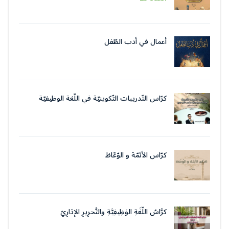
أعمال في أدب الطّفل
كرّاس التّدريبات التّكوينيّة في اللّغة الوظيفيّة
بتقنيات وأسلوب التّحرير الإداريّ
كرّاس الأئمّة و الوّعّاظ
كرَّاسُ اللُّغَةِ الوَظِيفِيَّةِ والتَّحرِيرِ الإِدَارِيّ