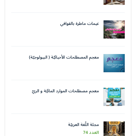
غيمات ماطرة بالقوافي
معجم المصطلحات الأحيائيّة ( البيولوجيّة)
معجم مصطلحات الموارد المائيّة و الريّ
مجلة اللّغة العربيّة
العدد 74