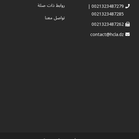
روابط ذات صلة
0021323487279 |
0021323487285
تواصل معنا
0021323487262
contact@hcla.dz