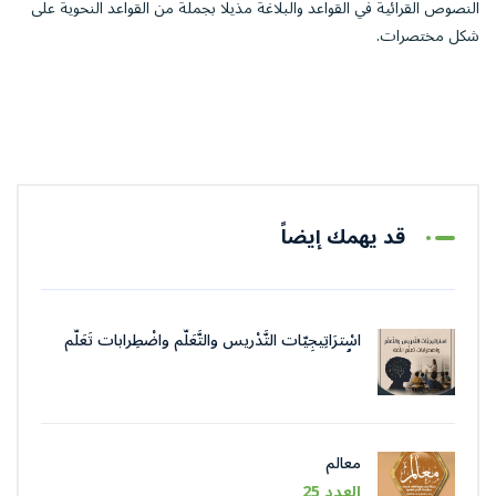
النصوص القرائية في القواعد والبلاغة مذيلا بجملة من القواعد النحوية على
شكل مختصرات.
قد يهمك إيضاً
اسْترَاتِيجِيّات التَّدْريس والتَّعَلُّم واضْطِرابات تَعَلُّم
اللُّغة
معالم
العدد 25