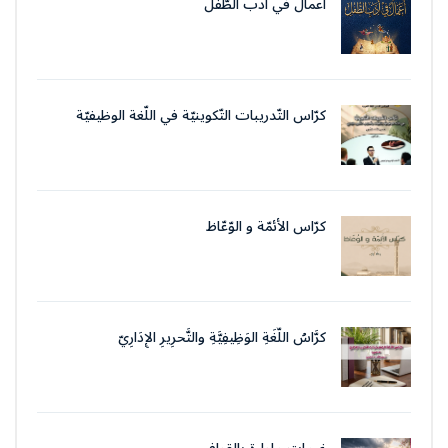
أعمال في أدب الطّفل
كرّاس التّدريبات التّكوينيّة في اللّغة الوظيفيّة
بتقنيات وأسلوب التّحرير الإداريّ
كرّاس الأئمّة و الوّعّاظ
كرَّاسُ اللُّغَةِ الوَظِيفِيَّةِ والتَّحرِيرِ الإِدَارِيّ