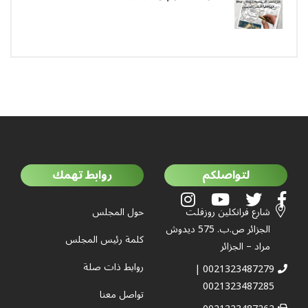
جمعية العلماء المسلمين الجزائرييّن
لتواصلكم
روابط تهمك
شارع فرانكلين روزفلت
حول المجلس
الجزائر ص.ب. 575 ديدوش
كلمة رئيس المجلس
مراد – الجزائر
روابط ذات صلة
0021323487279 |
0021323487285
تواصل معنا