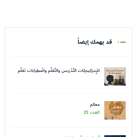
قد يهمك إيضاً
اسْترَاتِيجِيّات التَّدْريس والتَّعَلُّم واضْطِرابات تَعَلُّم
اللُّغة
معالم
العدد 25