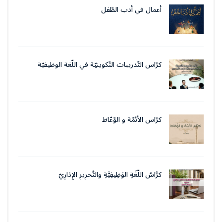
أعمال في أدب الطّفل
كرّاس التّدريبات التّكوينيّة في اللّغة الوظيفيّة
بتقنيات وأسلوب التّحرير الإداريّ
كرّاس الأئمّة و الوّعّاظ
كرَّاسُ اللُّغَةِ الوَظِيفِيَّةِ والتَّحرِيرِ الإِدَارِيّ