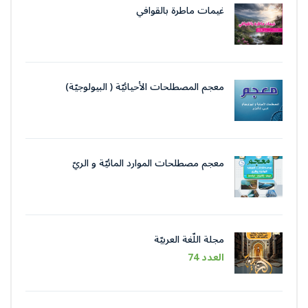
غيمات ماطرة بالقوافي
معجم المصطلحات الأحيائيّة ( البيولوجيّة)
معجم مصطلحات الموارد المائيّة و الريّ
مجلة اللّغة العربيّة
العدد 74