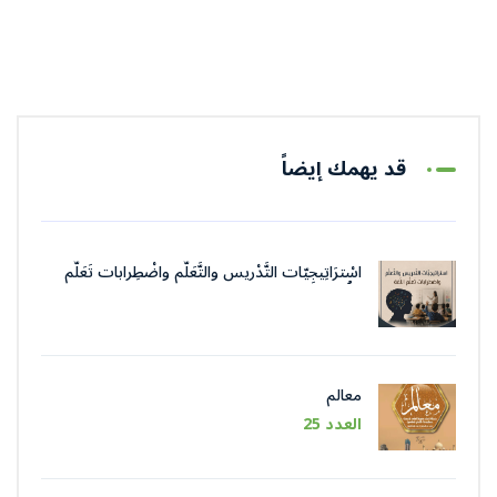
قد يهمك إيضاً
اسْترَاتِيجِيّات التَّدْريس والتَّعَلُّم واضْطِرابات تَعَلُّم
اللُّغة
معالم
العدد 25