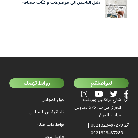
دليل الباحثين إلى موضوعات و كتّاب صحافة
جمعية العلماء المسلمين الجزائرييّن
لتواصلكم
روابط تهمك
شارع فرانكلين روزفلت
حول المجلس
الجزائر ص.ب. 575 ديدوش
كلمة رئيس المجلس
مراد – الجزائر
روابط ذات صلة
0021323487279 |
0021323487285
تواصل معنا