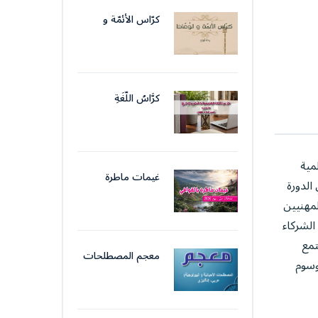
الإداريّ
كرّاس الأئمّة و
الوّعّاظ
كرَّاسُ اللُّغَةِ
الوَظِيفِيَّةِ والتَّحرِيرِ
الإِدَارِيّ
مية
غيمات ماطرة
الدورة
بالقوافي
 8 ماي 1945 قالمة إلى إشراك المهنيين
الشركاء
تمع
معجم المصطلحات
ي الموسوم
الأحيائيّة (
البيولوجيّة)