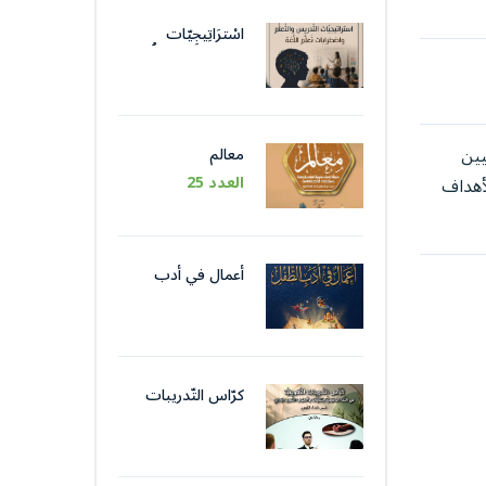
اسْترَاتِيجِيّات
التَّدْريس والتَّعَلُّم
واضْطِرابات تَعَلُّم
اللُّغة
يين
معالم
العدد 25
لأهداف
أعمال في أدب
الطّفل
كرّاس التّدريبات
التّكوينيّة في اللّغة
الوظيفيّة بتقنيات
وأسلوب التّحرير