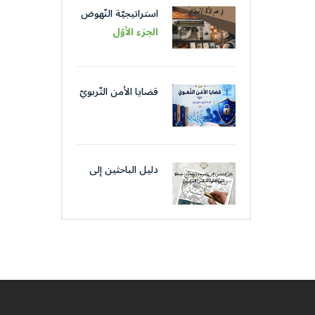
استراتيجيّة النّهوض
باللّغة العربيّة عبر
الجزء الأوّل
مؤسّساتها في عصر
الذّكاء الاصطناعيّ
قضايا الأمن التّربويّ
من قضايا الأمن
اللّغويّ
دليل الباحثين إلى
موضوعات و كتّاب
صحافة جمعية
العلماء المسلمين
الجزائرييّن