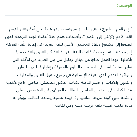
الوصف:
" إلى قمم الطموح يسعى أولو الهمم وشخص ذو همة يحي أمة وبعلو الهمم
تقاد الأمم وترتقي إلى القمم ". وأصحاب همم فعلا أعضاء لجنة الترجمة الذين
انضموا إلى مشروع ونظرة المجلس الأعلى للغة العربية في إعادة اللّغة العربيّة
إلى مجدها القديم حيث كانت اللغة العربية لغة كل العلوم ولغة حضارة
بأكملها، فهذا العمل عبارة عن برهان ودليل من بين العديد من الأدّلة التي
تظهر عبقرية لغتنا في استيعاب العلوم والمعرفة وإظهار قابليتها للتطور
ومواكبة التقدم الذي تعرفه الإنسانية في جميع حقول العلوم والمعارف
والفنون والآداب. واختيار اللجنة لكتاب الدكتور مصطفى خياطي؛ راجع لأهمية
هذا الكتاب في التكوين الجامعي للطالب الجزائري في التخصص الطبي
والشبه طبي كونه مرجعا أساسيا وذا قيمة علمية يساعد الطالب ويوفّر له
مادة علمية غنيية بلغة قريبـة منـه ومن ثقافته.