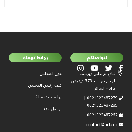
لتواصلكم
روابط تهمك
شارع فرانكلين روزفلت
حول المجلس
الجزائر ص.ب. 575 ديدوش
كلمة رئيس المجلس
مراد – الجزائر
روابط ذات صلة
0021323487279 |
0021323487285
تواصل معنا
0021323487262
contact@hcla.dz