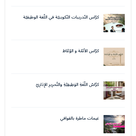
كرّاس التّدريبات التّكوينيّة في اللّغة الوظيفيّة
بتقنيات وأسلوب التّحرير الإداريّ
كرّاس الأئمّة و الوّعّاظ
كرَّاسُ اللُّغَةِ الوَظِيفِيَّةِ والتَّحرِيرِ الإِدَارِيّ
غيمات ماطرة بالقوافي