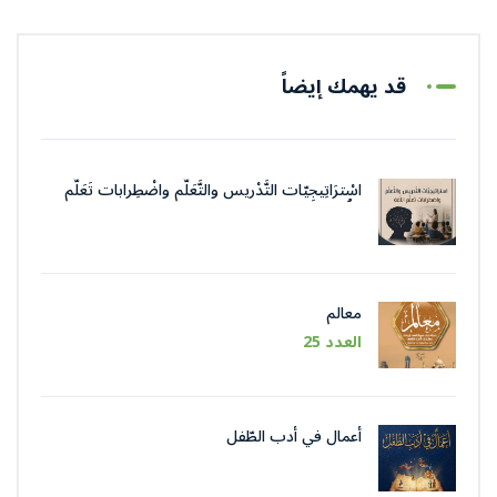
قد يهمك إيضاً
اسْترَاتِيجِيّات التَّدْريس والتَّعَلُّم واضْطِرابات تَعَلُّم
اللُّغة
معالم
العدد 25
أعمال في أدب الطّفل