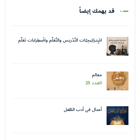
قد يهمك إيضاً
اسْترَاتِيجِيّات التَّدْريس والتَّعَلُّم واضْطِرابات تَعَلُّم
اللُّغة
معالم
العدد 25
أعمال في أدب الطّفل