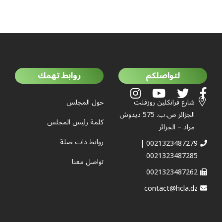
لتواصلكم
روابط تهمك
شارع فرانكلين روزفلت
حول المجلس
الجزائر ص.ب. 575 ديدوش
كلمة رئيس المجلس
مراد – الجزائر
روابط ذات صلة
0021323487279 |
0021323487285
تواصل معنا
0021323487262
contact@hcla.dz