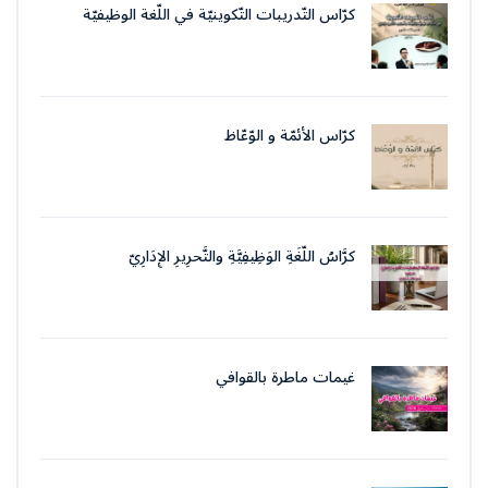
كرّاس التّدريبات التّكوينيّة في اللّغة الوظيفيّة
بتقنيات وأسلوب التّحرير الإداريّ
كرّاس الأئمّة و الوّعّاظ
كرَّاسُ اللُّغَةِ الوَظِيفِيَّةِ والتَّحرِيرِ الإِدَارِيّ
غيمات ماطرة بالقوافي