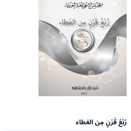
رُبْعُ قَرْنٍ مِن العَطاء