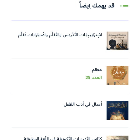
قد يهمك إيضاً
اسْترَاتِيجِيّات التَّدْريس والتَّعَلُّم واضْطِرابات تَعَلُّم
اللُّغة
معالم
العدد 25
أعمال في أدب الطّفل
كرّاس التّدريبات التّكوينيّة في اللّغة الوظيفيّة