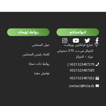
لتواصلكم
روابط تهمك
شارع فرانكلين روزفلت
حول المجلس
الجزائر ص.ب. 575 ديدوش
كلمة رئيس المجلس
مراد – الجزائر
روابط ذات صلة
0021323487279 |
0021323487285
تواصل معنا
0021323487262
contact@hcla.dz