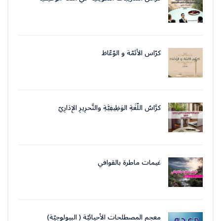
بتقنيات وأسلوب التّحرير الإداريّ
كرّاس الأئمّة و الوّعّاظ
كرَّاسُ اللُّغَةِ الوَظِيفِيَّةِ والتَّحرِيرِ الإِدَارِيّ
غيمات ماطرة بالقوافي
معجم المصطلحات الأحيائيّة ( البيولوجيّة)