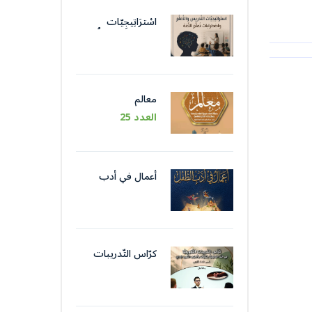
اسْترَاتِيجِيّات
التَّدْريس والتَّعَلُّم
واضْطِرابات تَعَلُّم
اللُّغة
معالم
العدد 25
أعمال في أدب
الطّفل
كرّاس التّدريبات
التّكوينيّة في اللّغة
الوظيفيّة بتقنيات
وأسلوب التّحرير