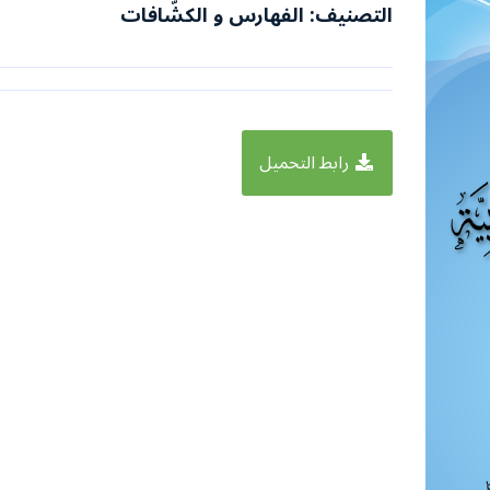
التصنيف: الفهارس و الكشّافات
رابط التحميل