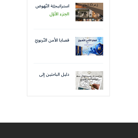
استراتيجيّة النّهوض
باللّغة العربيّة عبر
الجزء الأوّل
مؤسّساتها في عصر
الذّكاء الاصطناعيّ
قضايا الأمن التّربويّ
من قضايا الأمن
اللّغويّ
دليل الباحثين إلى
موضوعات و كتّاب
صحافة جمعية
العلماء المسلمين
الجزائرييّن