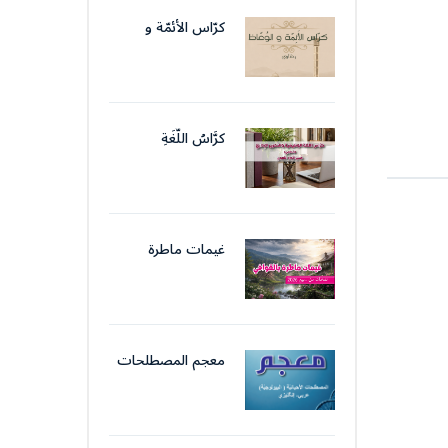
الإداريّ
كرّاس الأئمّة و
الوّعّاظ
كرَّاسُ اللُّغَةِ
الوَظِيفِيَّةِ والتَّحرِيرِ
الإِدَارِيّ
غيمات ماطرة
بالقوافي
معجم المصطلحات
الأحيائيّة (
البيولوجيّة)