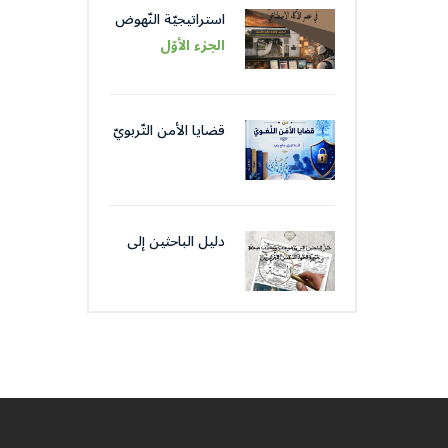
استراتيجيّة النّهوض
باللّغة العربيّة عبر
الجزء الأوّل
مؤسّساتها في عصر
الذّكاء الاصطناعيّ
قضايا الأمن التّربويّ
من قضايا الأمن
اللّغويّ
دليل الباحثين إلى
موضوعات و كتّاب
صحافة جمعية
العلماء المسلمين
الجزائرييّن