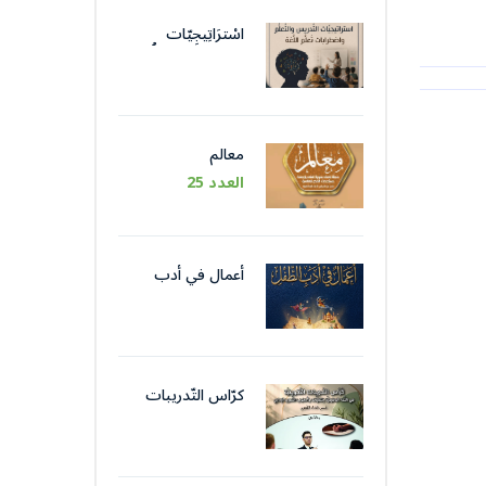
اسْترَاتِيجِيّات
التَّدْريس والتَّعَلُّم
واضْطِرابات تَعَلُّم
اللُّغة
معالم
العدد 25
أعمال في أدب
الطّفل
كرّاس التّدريبات
التّكوينيّة في اللّغة
الوظيفيّة بتقنيات
وأسلوب التّحرير