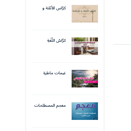
الإداريّ
كرّاس الأئمّة و
الوّعّاظ
كرَّاسُ اللُّغَةِ
الوَظِيفِيَّةِ والتَّحرِيرِ
الإِدَارِيّ
غيمات ماطرة
بالقوافي
معجم المصطلحات
الأحيائيّة (
البيولوجيّة)