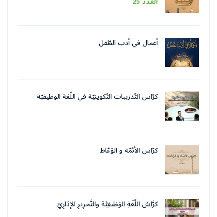
العدد 25
أعمال في أدب الطّفل
كرّاس التّدريبات التّكوينيّة في اللّغة الوظيفيّة
بتقنيات وأسلوب التّحرير الإداريّ
كرّاس الأئمّة و الوّعّاظ
كرَّاسُ اللُّغَةِ الوَظِيفِيَّةِ والتَّحرِيرِ الإِدَارِيّ