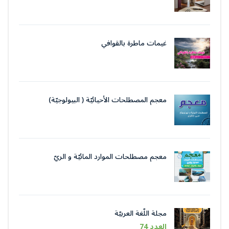
غيمات ماطرة بالقوافي
معجم المصطلحات الأحيائيّة ( البيولوجيّة)
معجم مصطلحات الموارد المائيّة و الريّ
مجلة اللّغة العربيّة
العدد 74