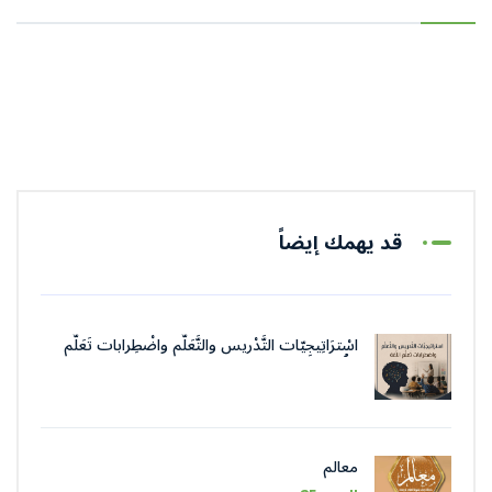
قد يهمك إيضاً
اسْترَاتِيجِيّات التَّدْريس والتَّعَلُّم واضْطِرابات تَعَلُّم
اللُّغة
معالم