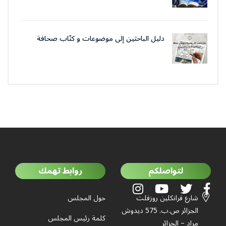
دليل الباحثين إلى موضوعات و كتّاب صحافة
جمعية العلماء المسلمين الجزائرييّن
لتواصلكم
روابط تهمك
شارع فرانكلين روزفلت
حول المجلس
الجزائر ص.ب. 575 ديدوش
كلمة رئيس المجلس
مراد – الجزائر