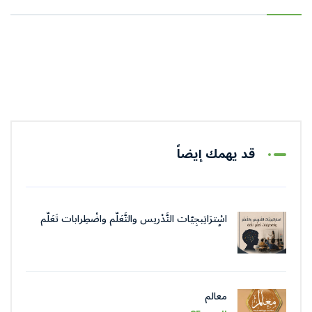
قد يهمك إيضاً
اسْترَاتِيجِيّات التَّدْريس والتَّعَلُّم واضْطِرابات تَعَلُّم
اللُّغة
معالم