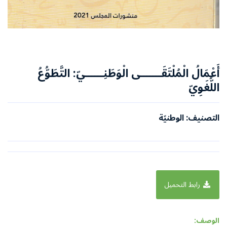
أَعْمَالُ الْمُلْتَقَـــــــى الْوَطَنِــــــيّ: التَّطَوُّعُ
اللُّغَوِيّ
التصنيف: الوطنيّة
رابط التحميل
الوصف: