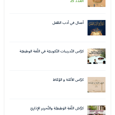
العدد 25
أعمال في أدب الطّفل
كرّاس التّدريبات التّكوينيّة في اللّغة الوظيفيّة
بتقنيات وأسلوب التّحرير الإداريّ
كرّاس الأئمّة و الوّعّاظ
كرَّاسُ اللُّغَةِ الوَظِيفِيَّةِ والتَّحرِيرِ الإِدَارِيّ