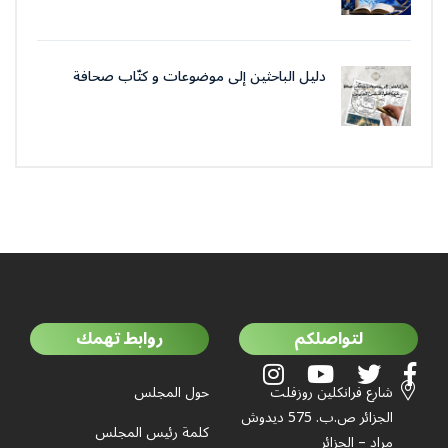
دليل الباحثين إلى موضوعات و كتّاب صحافة
جمعية العلماء المسلمين الجزائرييّن
لتواصلكم
روابط تهمك
شارع فرانكلين روزفلت
حول المجلس
الجزائر ص.ب. 575 ديدوش
كلمة رئيس المجلس
مراد – الجزائر