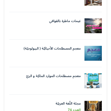
غيمات ماطرة بالقوافي
معجم المصطلحات الأحيائيّة ( البيولوجيّة)
معجم مصطلحات الموارد المائيّة و الريّ
مجلة اللّغة العربيّة
العدد 74