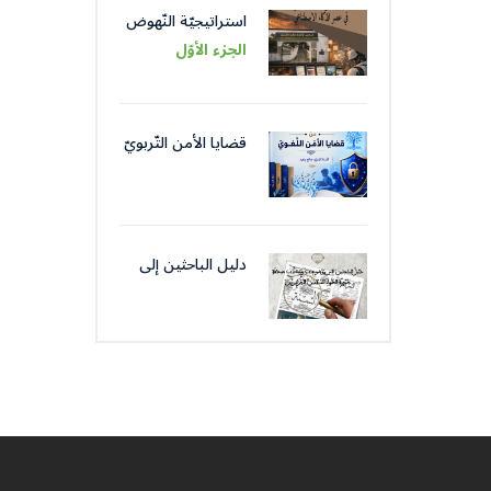
استراتيجيّة النّهوض
باللّغة العربيّة عبر
الجزء الأوّل
مؤسّساتها في عصر
الذّكاء الاصطناعيّ
قضايا الأمن التّربويّ
من قضايا الأمن
اللّغويّ
دليل الباحثين إلى
موضوعات و كتّاب
صحافة جمعية
العلماء المسلمين
الجزائرييّن