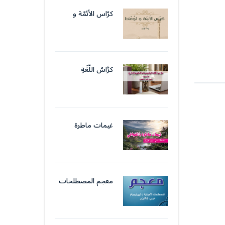
الإداريّ
كرّاس الأئمّة و
الوّعّاظ
كرَّاسُ اللُّغَةِ
الوَظِيفِيَّةِ والتَّحرِيرِ
الإِدَارِيّ
غيمات ماطرة
بالقوافي
معجم المصطلحات
الأحيائيّة (
البيولوجيّة)