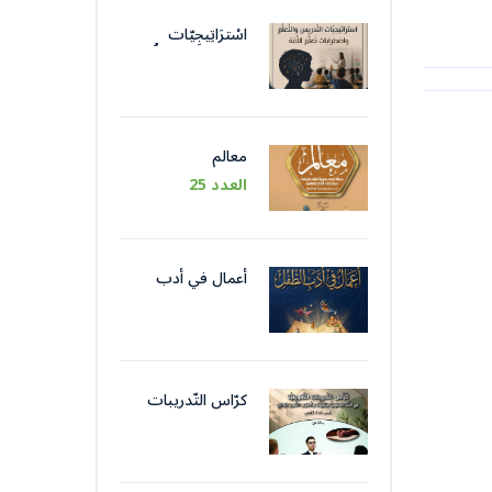
اسْترَاتِيجِيّات
التَّدْريس والتَّعَلُّم
واضْطِرابات تَعَلُّم
اللُّغة
معالم
العدد 25
أعمال في أدب
الطّفل
كرّاس التّدريبات
التّكوينيّة في اللّغة
الوظيفيّة بتقنيات
وأسلوب التّحرير