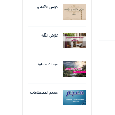
الإداريّ
كرّاس الأئمّة و
الوّعّاظ
كرَّاسُ اللُّغَةِ
الوَظِيفِيَّةِ والتَّحرِيرِ
الإِدَارِيّ
غيمات ماطرة
بالقوافي
معجم المصطلحات
الأحيائيّة (
البيولوجيّة)