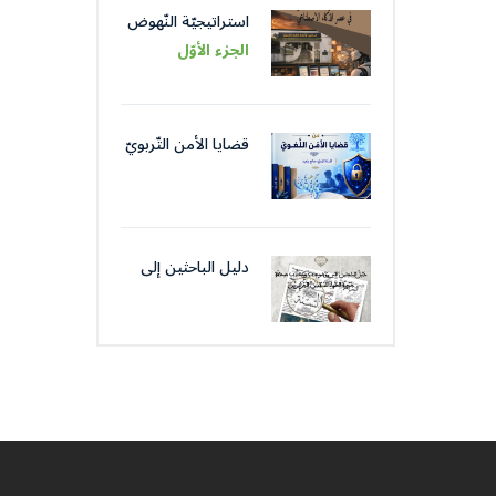
استراتيجيّة النّهوض
باللّغة العربيّة عبر
الجزء الأوّل
مؤسّساتها في عصر
الذّكاء الاصطناعيّ
قضايا الأمن التّربويّ
من قضايا الأمن
اللّغويّ
دليل الباحثين إلى
موضوعات و كتّاب
صحافة جمعية
العلماء المسلمين
الجزائرييّن