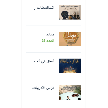
اسْترَاتِيجِيّات
التَّدْريس والتَّعَلُّم
واضْطِرابات تَعَلُّم
اللُّغة
معالم
العدد 25
أعمال في أدب
الطّفل
كرّاس التّدريبات
التّكوينيّة في اللّغة
الوظيفيّة بتقنيات
وأسلوب التّحرير