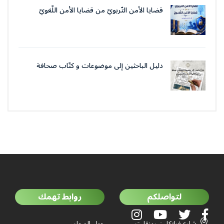
قضايا الأمن التّربويّ من قضايا الأمن اللّغويّ
دليل الباحثين إلى موضوعات و كتّاب صحافة
جمعية العلماء المسلمين الجزائرييّن
لتواصلكم
روابط تهمك
شارع فرانكلين روزفلت
حول المجلس