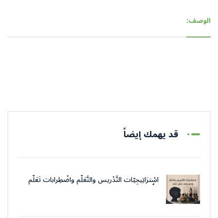
الوصف:
قد يهمك إيضاً
اسْترَاتِيجِيّات التَّدْريس والتَّعَلُّم واضْطِرابات تَعَلُّم
اللُّغة