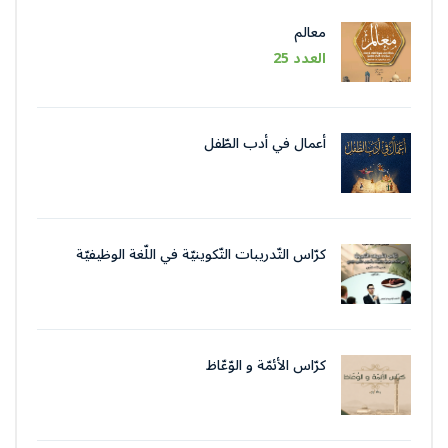
معالم
العدد 25
أعمال في أدب الطّفل
كرّاس التّدريبات التّكوينيّة في اللّغة الوظيفيّة
بتقنيات وأسلوب التّحرير الإداريّ
كرّاس الأئمّة و الوّعّاظ