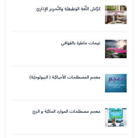
كرَّاسُ اللُّغَةِ الوَظِيفِيَّةِ والتَّحرِيرِ الإِدَارِيّ
غيمات ماطرة بالقوافي
معجم المصطلحات الأحيائيّة ( البيولوجيّة)
معجم مصطلحات الموارد المائيّة و الريّ