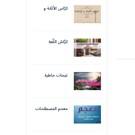
الإداريّ
كرّاس الأئمّة و
الوّعّاظ
كرَّاسُ اللُّغَةِ
الوَظِيفِيَّةِ والتَّحرِيرِ
الإِدَارِيّ
غيمات ماطرة
بالقوافي
معجم المصطلحات
الأحيائيّة (
البيولوجيّة)