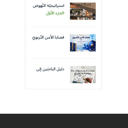
استراتيجيّة النّهوض
باللّغة العربيّة عبر
الجزء الأوّل
مؤسّساتها في عصر
الذّكاء الاصطناعيّ
قضايا الأمن التّربويّ
من قضايا الأمن
اللّغويّ
دليل الباحثين إلى
موضوعات و كتّاب
صحافة جمعية
العلماء المسلمين
الجزائرييّن