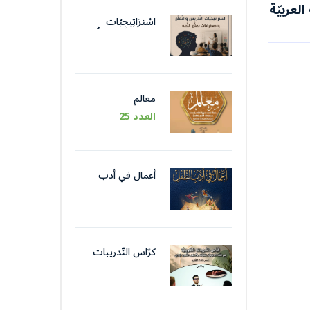
لعربيّة
اسْترَاتِيجِيّات
التَّدْريس والتَّعَلُّم
واضْطِرابات تَعَلُّم
اللُّغة
معالم
العدد 25
أعمال في أدب
الطّفل
كرّاس التّدريبات
التّكوينيّة في اللّغة
الوظيفيّة بتقنيات
وأسلوب التّحرير