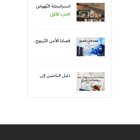
استراتيجيّة النّهوض
باللّغة العربيّة عبر
الجزء الأوّل
مؤسّساتها في عصر
الذّكاء الاصطناعيّ
قضايا الأمن التّربويّ
من قضايا الأمن
اللّغويّ
دليل الباحثين إلى
موضوعات و كتّاب
صحافة جمعية
العلماء المسلمين
الجزائرييّن