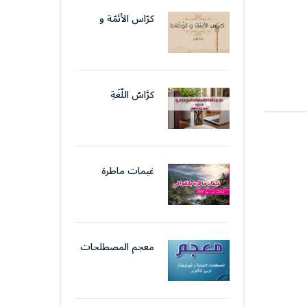
الإداريّ
كرّاس الأئمّة و
الوّعّاظ
كرَّاسُ اللُّغَةِ
الوَظِيفِيَّةِ والتَّحرِيرِ
الإِدَارِيّ
غيمات ماطرة
بالقوافي
معجم المصطلحات
الأحيائيّة (
البيولوجيّة)