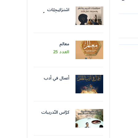
اسْترَاتِيجِيّات
التَّدْريس والتَّعَلُّم
واضْطِرابات تَعَلُّم
اللُّغة
معالم
العدد 25
أعمال في أدب
الطّفل
كرّاس التّدريبات
التّكوينيّة في اللّغة
الوظيفيّة بتقنيات
وأسلوب التّحرير