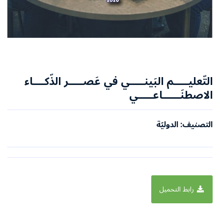
التّعليـــــم البَينـــــي في عَصـــــر الذّكــــاء
الاصطنَــــــاعـــــي
التصنيف: الدوليّة
رابط التحميل