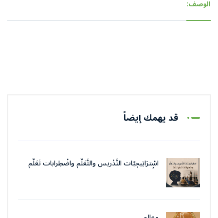
الوصف:
قد يهمك إيضاً
اسْترَاتِيجِيّات التَّدْريس والتَّعَلُّم واضْطِرابات تَعَلُّم
اللُّغة
معالم