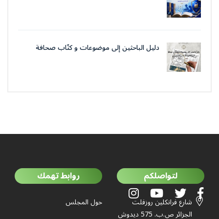
دليل الباحثين إلى موضوعات و كتّاب صحافة
جمعية العلماء المسلمين الجزائرييّن
لتواصلكم
روابط تهمك
شارع فرانكلين روزفلت
حول المجلس
الجزائر ص.ب. 575 ديدوش