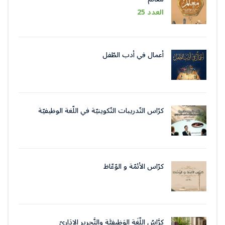
العدد 25
أعمال في أدب الطّفل
كرّاس التّدريبات التّكوينيّة في اللّغة الوظيفيّة
بتقنيات وأسلوب التّحرير الإداريّ
كرّاس الأئمّة و الوّعّاظ
كرَّاسُ اللُّغَةِ الوَظِيفِيَّةِ والتَّحرِيرِ الإِدَارِيّ