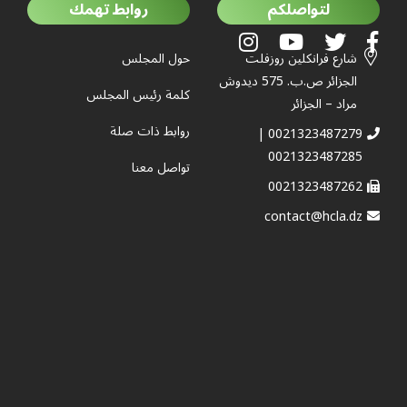
لتواصلكم
روابط تهمك
شارع فرانكلين روزفلت
حول المجلس
الجزائر ص.ب. 575 ديدوش
كلمة رئيس المجلس
مراد – الجزائر
روابط ذات صلة
0021323487279 |
0021323487285
تواصل معنا
0021323487262
contact@hcla.dz