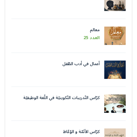
اللُّغة
معالم
العدد 25
أعمال في أدب الطّفل
كرّاس التّدريبات التّكوينيّة في اللّغة الوظيفيّة
بتقنيات وأسلوب التّحرير الإداريّ
كرّاس الأئمّة و الوّعّاظ