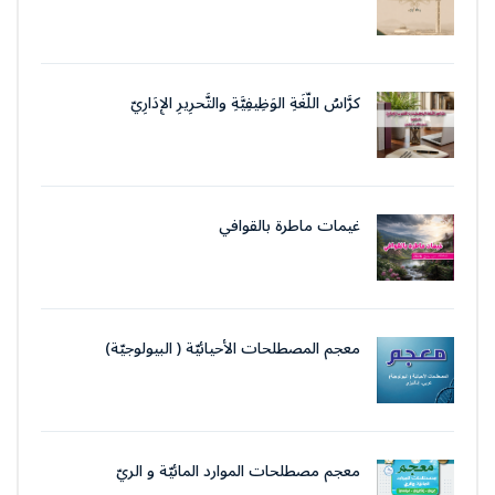
كرَّاسُ اللُّغَةِ الوَظِيفِيَّةِ والتَّحرِيرِ الإِدَارِيّ
غيمات ماطرة بالقوافي
معجم المصطلحات الأحيائيّة ( البيولوجيّة)
معجم مصطلحات الموارد المائيّة و الريّ