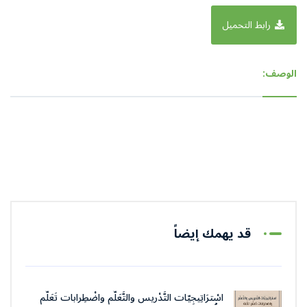
رابط التحميل
الوصف:
قد يهمك إيضاً
اسْترَاتِيجِيّات التَّدْريس والتَّعَلُّم واضْطِرابات تَعَلُّم