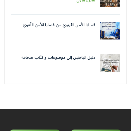
الجزء الأوّل
قضايا الأمن التّربويّ من قضايا الأمن اللّغويّ
دليل الباحثين إلى موضوعات و كتّاب صحافة
جمعية العلماء المسلمين الجزائرييّن