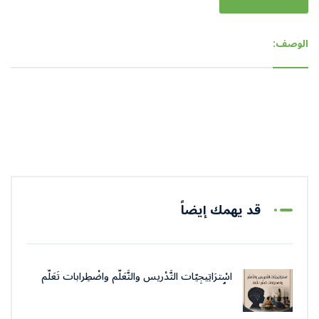
الوصف:
قد يهمك إيضاً
اسْترَاتِيجِيّات التَّدْريس والتَّعَلُّم واضْطِرابات تَعَلُّم
اللُّغة