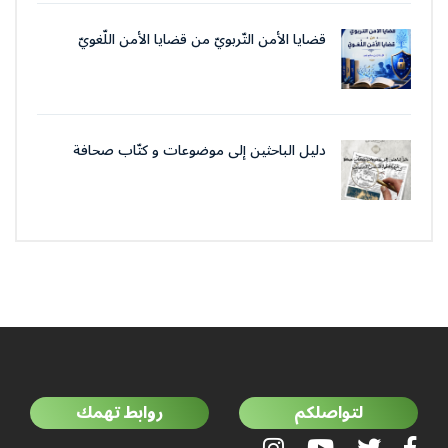
قضايا الأمن التّربويّ من قضايا الأمن اللّغويّ
دليل الباحثين إلى موضوعات و كتّاب صحافة
جمعية العلماء المسلمين الجزائرييّن
لتواصلكم
روابط تهمك