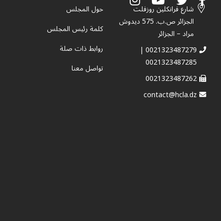
شارع فرانكلين روزفلت
حول المجلس
الجزائر ص.ب. 575 ديدوش
كلمة رئيس المجلس
مراد – الجزائر
روابط ذات صلة
0021323487279 |
0021323487285
تواصل معنا
0021323487262
contact@hcla.dz