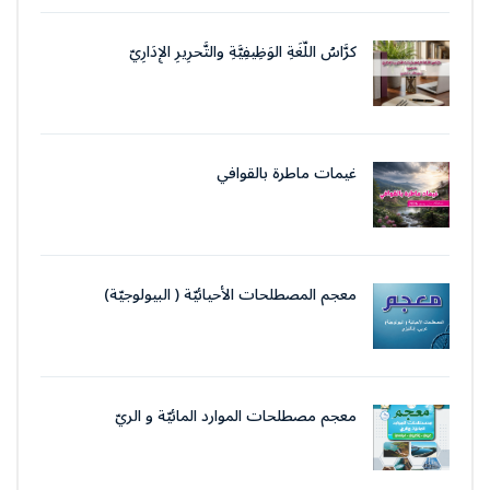
كرَّاسُ اللُّغَةِ الوَظِيفِيَّةِ والتَّحرِيرِ الإِدَارِيّ
غيمات ماطرة بالقوافي
معجم المصطلحات الأحيائيّة ( البيولوجيّة)
معجم مصطلحات الموارد المائيّة و الريّ