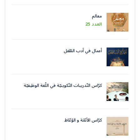
معالم
العدد 25
أعمال في أدب الطّفل
كرّاس التّدريبات التّكوينيّة في اللّغة الوظيفيّة
بتقنيات وأسلوب التّحرير الإداريّ
كرّاس الأئمّة و الوّعّاظ