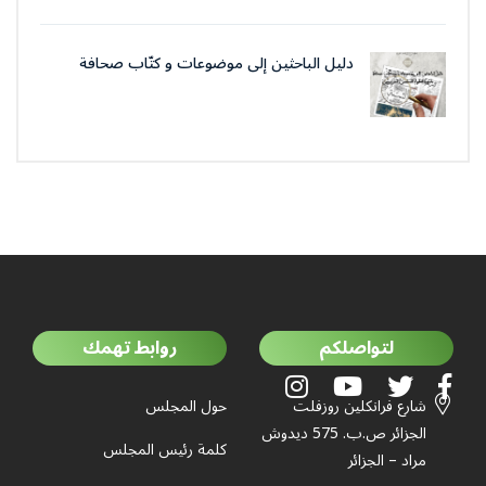
دليل الباحثين إلى موضوعات و كتّاب صحافة
جمعية العلماء المسلمين الجزائرييّن
لتواصلكم
روابط تهمك
شارع فرانكلين روزفلت
حول المجلس
الجزائر ص.ب. 575 ديدوش
كلمة رئيس المجلس
مراد – الجزائر