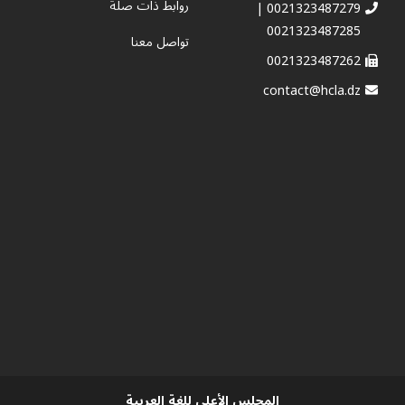
روابط ذات صلة
0021323487279 |
0021323487285
تواصل معنا
0021323487262
contact@hcla.dz
المجلس الأعلى للغة العربية