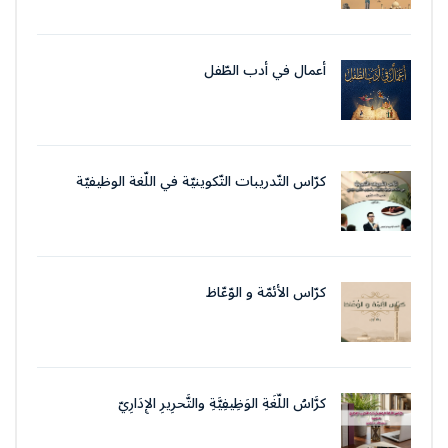
أعمال في أدب الطّفل
كرّاس التّدريبات التّكوينيّة في اللّغة الوظيفيّة
بتقنيات وأسلوب التّحرير الإداريّ
كرّاس الأئمّة و الوّعّاظ
كرَّاسُ اللُّغَةِ الوَظِيفِيَّةِ والتَّحرِيرِ الإِدَارِيّ