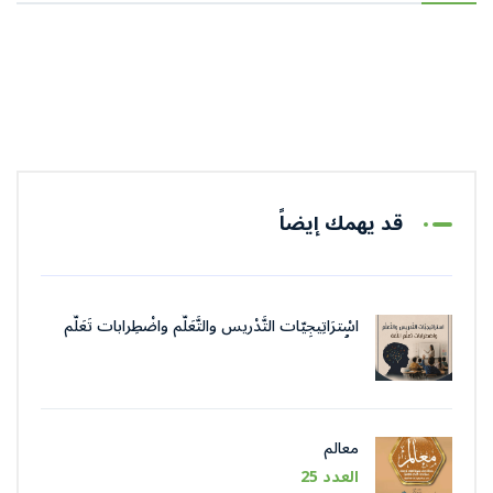
قد يهمك إيضاً
اسْترَاتِيجِيّات التَّدْريس والتَّعَلُّم واضْطِرابات تَعَلُّم
اللُّغة
معالم
العدد 25