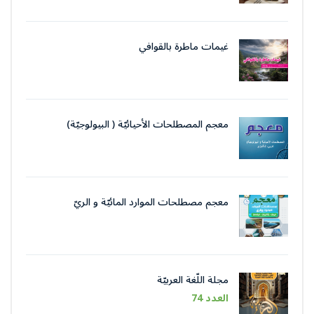
غيمات ماطرة بالقوافي
معجم المصطلحات الأحيائيّة ( البيولوجيّة)
معجم مصطلحات الموارد المائيّة و الريّ
مجلة اللّغة العربيّة
العدد 74