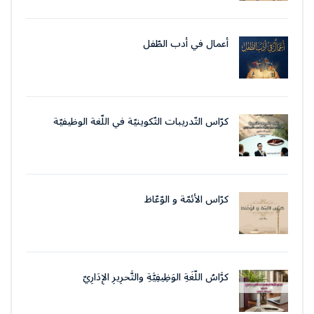
أعمال في أدب الطّفل
كرّاس التّدريبات التّكوينيّة في اللّغة الوظيفيّة
بتقنيات وأسلوب التّحرير الإداريّ
كرّاس الأئمّة و الوّعّاظ
كرَّاسُ اللُّغَةِ الوَظِيفِيَّةِ والتَّحرِيرِ الإِدَارِيّ