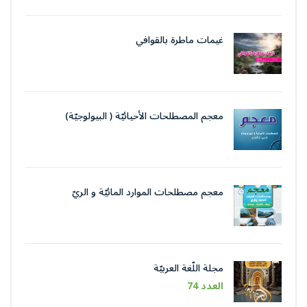
غيمات ماطرة بالقوافي
معجم المصطلحات الأحيائيّة ( البيولوجيّة)
معجم مصطلحات الموارد المائيّة و الريّ
مجلة اللّغة العربيّة
العدد 74