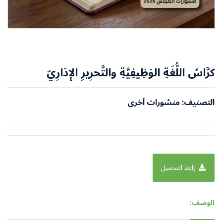
كرَّاسُ اللُّغَةِ الوَظِيفِيَّةِ والتَّحرِيرِ الإِدَارِيّ
التصنيف: منشورات أخرى
رابط التحميل
الوصف: