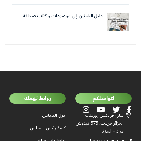
دليل الباحثين إلى موضوعات و كتّاب صحافة
جمعية العلماء المسلمين الجزائرييّن
لتواصلكم
روابط تهمك
شارع فرانكلين روزفلت
حول المجلس
الجزائر ص.ب. 575 ديدوش
كلمة رئيس المجلس
مراد – الجزائر
روابط ذات صلة