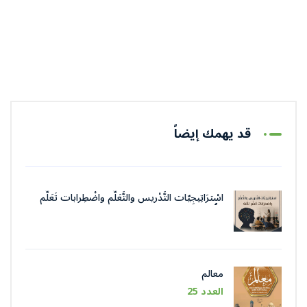
قد يهمك إيضاً
اسْترَاتِيجِيّات التَّدْريس والتَّعَلُّم واضْطِرابات تَعَلُّم
اللُّغة
معالم
العدد 25