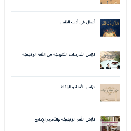
أعمال في أدب الطّفل
كرّاس التّدريبات التّكوينيّة في اللّغة الوظيفيّة
بتقنيات وأسلوب التّحرير الإداريّ
كرّاس الأئمّة و الوّعّاظ
كرَّاسُ اللُّغَةِ الوَظِيفِيَّةِ والتَّحرِيرِ الإِدَارِيّ