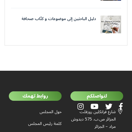
دليل الباحثين إلى موضوعات و كتّاب صحافة
جمعية العلماء المسلمين الجزائرييّن
لتواصلكم
روابط تهمك
شارع فرانكلين روزفلت
حول المجلس
الجزائر ص.ب. 575 ديدوش
كلمة رئيس المجلس
مراد – الجزائر