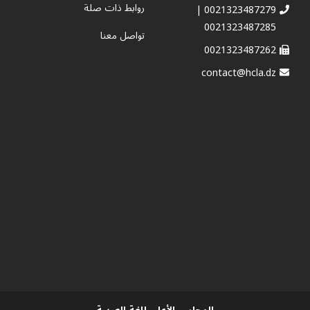
روابط ذات صلة
0021323487279 |
0021323487285
تواصل معنا
0021323487262
contact@hcla.dz