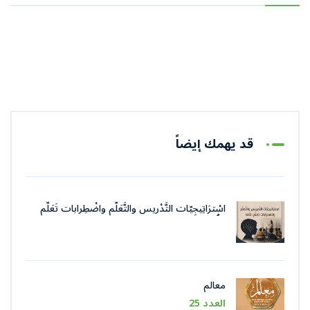
قد يهمك إيضاً
اسْترَاتِيجِيّات التَّدْريس والتَّعَلُّم واضْطِرابات تَعَلُّم
اللُّغة
معالم
العدد 25