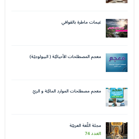
غيمات ماطرة بالقوافي
معجم المصطلحات الأحيائيّة ( البيولوجيّة)
معجم مصطلحات الموارد المائيّة و الريّ
مجلة اللّغة العربيّة
العدد 74