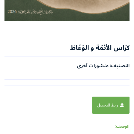
كرّاس الأئمّة و الوّعّاظ
التصنيف: منشورات أخرى
رابط التحميل
الوصف: