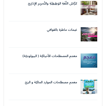
كرَّاسُ اللُّغَةِ الوَظِيفِيَّةِ والتَّحرِيرِ الإِدَارِيّ
غيمات ماطرة بالقوافي
معجم المصطلحات الأحيائيّة ( البيولوجيّة)
معجم مصطلحات الموارد المائيّة و الريّ