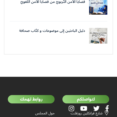
قضايا الأمن التّربويّ من قضايا الأمن اللّغويّ
دليل الباحثين إلى موضوعات و كتّاب صحافة
جمعية العلماء المسلمين الجزائرييّن
لتواصلكم
روابط تهمك
شارع فرانكلين روزفلت
حول المجلس