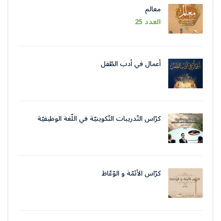
معالم
العدد 25
أعمال في أدب الطّفل
كرّاس التّدريبات التّكوينيّة في اللّغة الوظيفيّة
بتقنيات وأسلوب التّحرير الإداريّ
كرّاس الأئمّة و الوّعّاظ