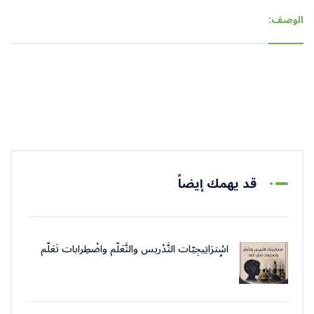
الوصف:
قد يهمك إيضاً
اسْترَاتِيجِيّات التَّدْريس والتَّعَلُّم واضْطِرابات تَعَلُّم
اللُّغة