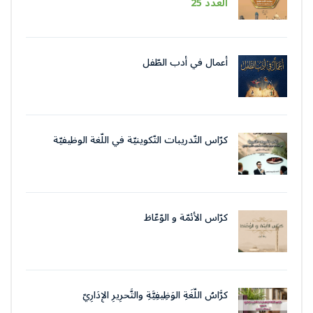
العدد 25
أعمال في أدب الطّفل
كرّاس التّدريبات التّكوينيّة في اللّغة الوظيفيّة
بتقنيات وأسلوب التّحرير الإداريّ
كرّاس الأئمّة و الوّعّاظ
كرَّاسُ اللُّغَةِ الوَظِيفِيَّةِ والتَّحرِيرِ الإِدَارِيّ