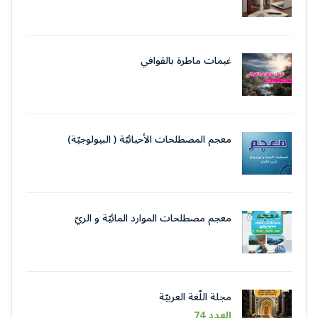
غيمات ماطرة بالقوافي
معجم المصطلحات الأحيائيّة ( البيولوجيّة)
معجم مصطلحات الموارد المائيّة و الريّ
مجلة اللّغة العربيّة
العدد 74