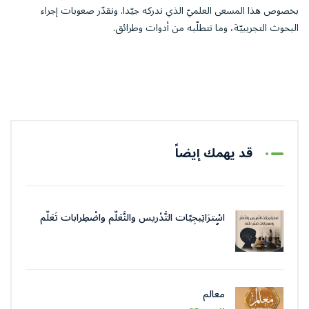
بخصوص هذا المسعى العلميّ الذي ندركه جيّدا. ونقدّر صعوبات إجراء
البحوث التجريبيّة، وما تتطلّبه من أدوات وطرائق.
قد يهمك إيضاً
اسْترَاتِيجِيّات التَّدْريس والتَّعَلُّم واضْطِرابات تَعَلُّم
اللُّغة
معالم