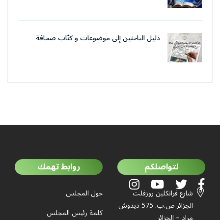
دليل الباحثين إلى موضوعات و كتّاب صحافة
جمعية العلماء المسلمين الجزائرييّن
لتواصلكم
روابط تهمك
شارع فرانكلين روزفلت
حول المجلس
الجزائر ص.ب. 575 ديدوش
كلمة رئيس المجلس
مراد – الجزائر