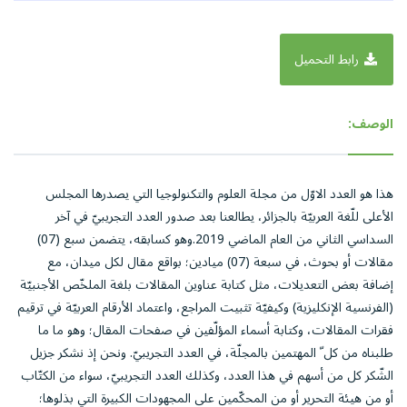
رابط التحميل
الوصف:
هذا هو العدد الاوّل من مجلة العلوم والتكنولوجيا التي يصدرها المجلس
الأعلى للّغة العربيّة بالجزائر، يطالعنا بعد صدور العدد التجريبيّ في آخر
السداسي الثاني من العام الماضي 2019.وهو كسابقه، يتضمن سبع (07)
مقالات أو بحوث، في سبعة (07) ميادين؛ بواقع مقال لكل ميدان، مع
إضافة بعض التعديلات، مثل كتابة عناوين المقالات بلغة الملخّص الأجنبيّة
(الفرنسية الإنكليزية) وكيفيّة تثبيت المراجع، واعتماد الأرقام العربيّة في ترقيم
فقرات المقالات، وكتابة أسماء المؤلّفين في صفحات المقال؛ وهو ما ما
طلبناه من كل ّ المهتمين بالمجلّة، في العدد التجريبيّ. ونحن إذ نشكر جزيل
الشّكر كل من أسهم في هذا العدد، وكذلك العدد التجريبيّ، سواء من الكتّاب
أو من هيئة التحرير أو من المحكّمين على المجهودات الكبيرة التي بذلوها؛