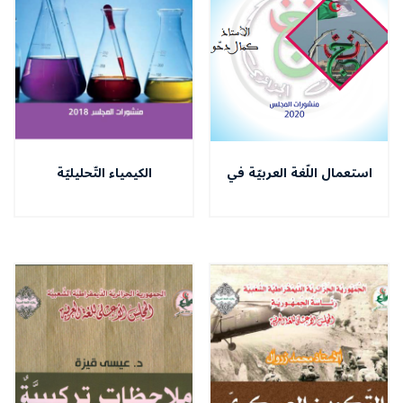
استعمال اللّغة العربيّة في
الكيمياء التّحليليّة
التّلفزيون الجزائريّ