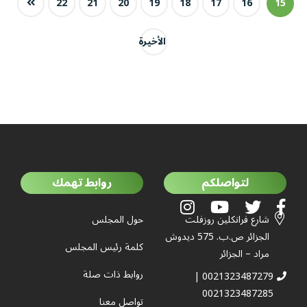
22
21
20
19
18
17
16
15
الأخيرة
لتواصلكم
روابط تهمك
شارع فرانكلين روزفلت
حول المجلس
الجزائر ص.ب. 575 ديدوش
كلمة رئيس المجلس
مراد – الجزائر
روابط ذات صلة
0021323487279 |
0021323487285
تواصل معنا