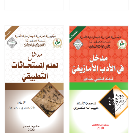
دوليّا
الجزائري - بين الطالب
الإجتماعية و التّربويّة