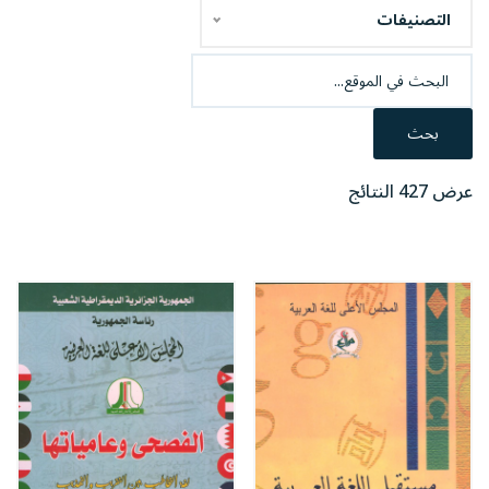
التصنيفات
بحث
عرض 427 النتائج