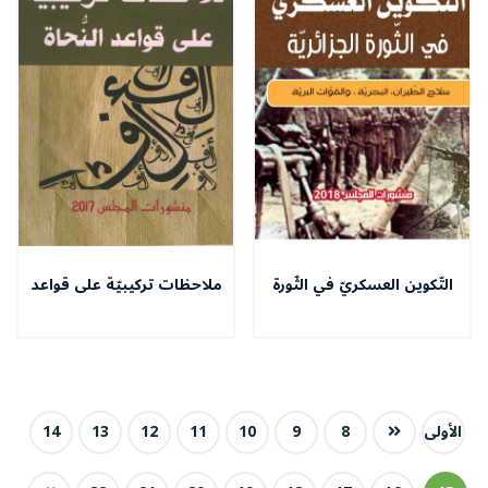
التّكوين العسكريّ في الثّورة
ملاحظات تركيبيّة على قواعد
الجزائريّة
النّحاة
الأولى
8
9
10
11
12
13
14