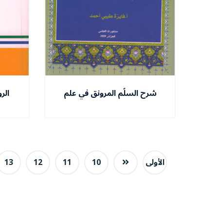
شرح السلّم المرونق في علم
الر
المنطق
الأولى
10
11
12
13