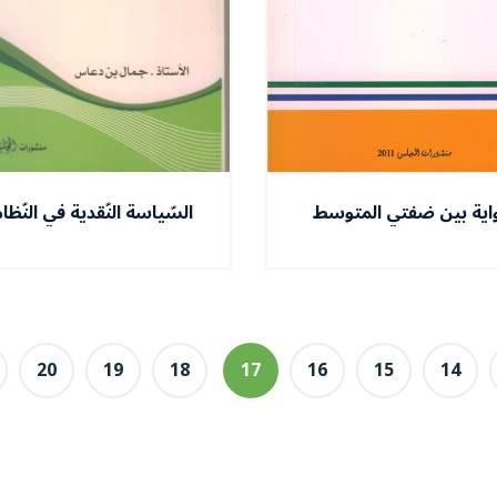
واية بين ضفتي المتوسط
السّياسة النّقدية في النّظا
الإسلامي والوضعي
20
19
18
17
16
15
14