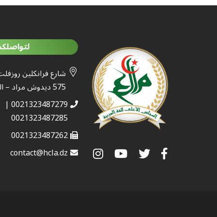
لتواصلكم
شارع فرانكلين روزفلت
575 ديدوش مراد – الجزائر
0021323487279 |
0021323487285
0021323487262
contact@hcla.dz