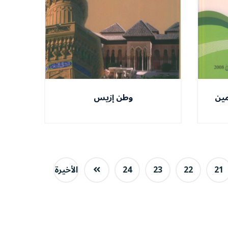
مين
وطن إزيس
21
22
23
24
الأخيرة