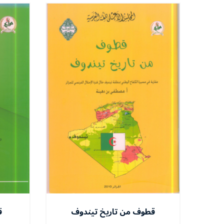
قطوف من تاريخ تيندوف
ق