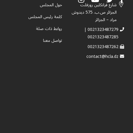
شارع فرانكلين روزفلت
حول المجلس
الجزائر ص.ب. 575 ديدوش
كلمة رئيس المجلس
مراد – الجزائر
روابط ذات صلة
0021323487279 |
0021323487285
تواصل معنا
0021323487262
contact@hcla.dz