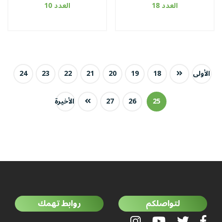
الجزائريين
العدد 18
العدد 10
الأولى
18
19
20
21
22
23
24
25
26
27
الأخيرة
لتواصلكم
روابط تهمك