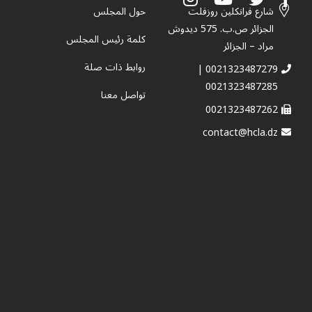
شارع فرانكلين روزفلت
حول المجلس
الجزائر ص.ب. 575 ديدوش
كلمة رئيس المجلس
مراد – الجزائر
روابط ذات صلة
0021323487279 |
0021323487285
تواصل معنا
0021323487262
contact@hcla.dz