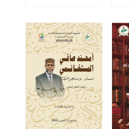
 من
البودكاست بين كميّة الرّواج
ونوعيّة الانتاج