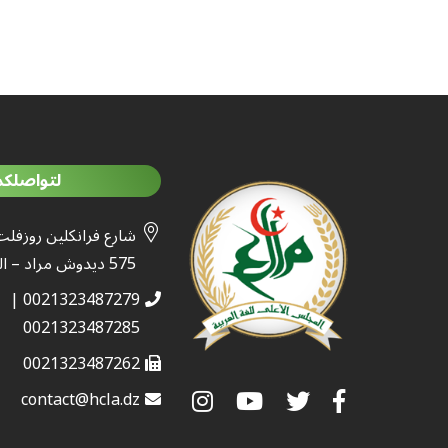
لتواصلكم
شارع فرانكلين روزفلت
575 ديدوش مراد – الجزائر
0021323487279 |
0021323487285
0021323487262
contact@hcla.dz