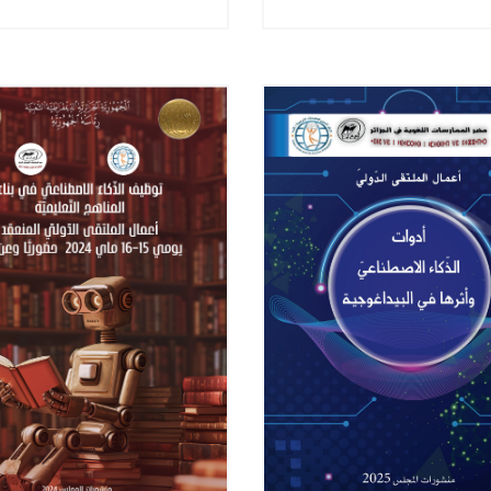
 متطلبّات التّغيير وآفاق
التّنوع الثّقافي واللّغوي -
التّطوير
المصادمة إلى المواءمة -