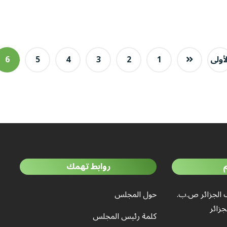
لأولى
1
2
3
4
5
6
روابط تهمك
 الجزائر ص.ب.
حول المجلس
كلمة رئيس المجلس