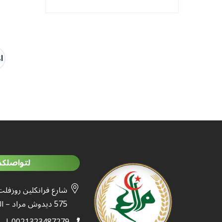
ا
لتواصلكم
شارع فرانكلين روزفلت
575 ديدوش مراد – الجزائر