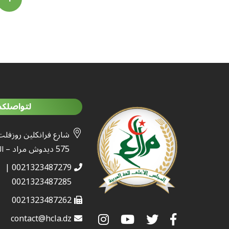
لتواصلكم
شارع فرانكلين روزفلت
575 ديدوش مراد – الجزائر
0021323487279 |
0021323487285
0021323487262
contact@hcla.dz