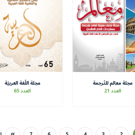
مجلة معالم للتّرجمة
مجلة اللّغة العربيّة
العدد 21
العدد 65
2
3
4
5
6
7
ا