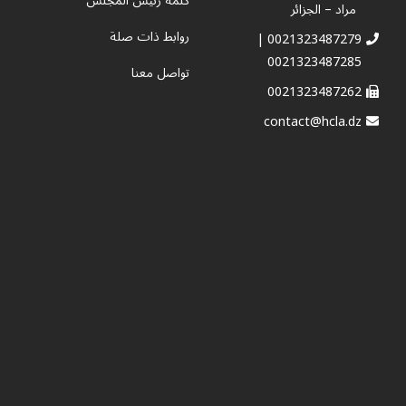
كلمة رئيس المجلس
مراد – الجزائر
روابط ذات صلة
0021323487279 |
0021323487285
تواصل معنا
0021323487262
contact@hcla.dz