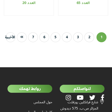
العدد 65
العدد 20
1
2
3
4
5
6
7
الأخيرة
لتواصلكم
روابط تهمك
شارع فرانكلين روزفلت
حول المجلس
الجزائر ص.ب. 575 ديدوش