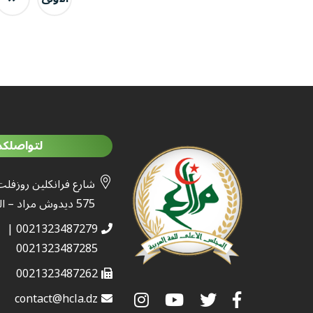
لتواصلكم
شارع فرانكلين روزفلت
575 ديدوش مراد – الجزائر
0021323487279 |
0021323487285
0021323487262
contact@hcla.dz