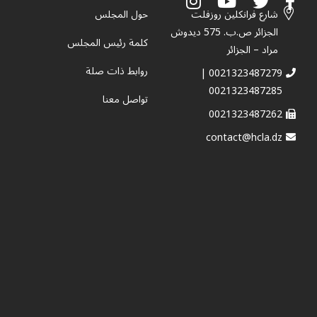
شارع فرانكلين روزفلت
حول المجلس
الجزائر ص.ب. 575 ديدوش
كلمة رئيس المجلس
مراد – الجزائر
روابط ذات صلة
0021323487279 |
0021323487285
تواصل معنا
0021323487262
contact@hcla.dz