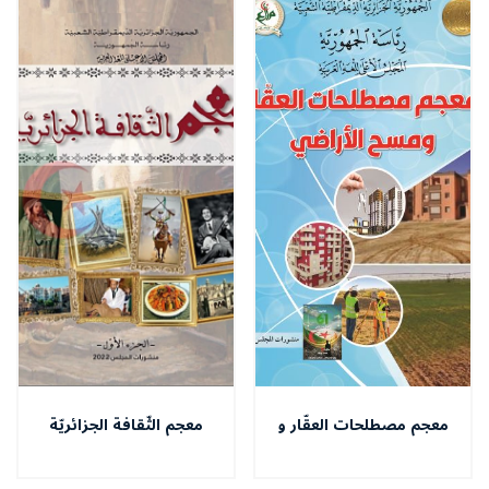
معجم مصطلحات العقّار و
معجم الثّقافة الجزائريّة
مسح الأراضي