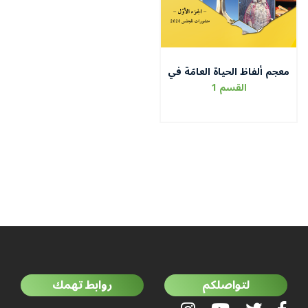
معجم ألفاظ الحياة العامّة في
الجزائر
القسم 1
لتواصلكم
روابط تهمك