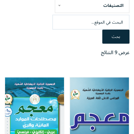
التصنيفات
بحث
عرض 9 النتائج