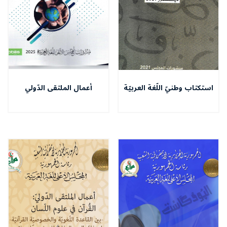
استكتاب وطنيّ اللّغة العربيّة
أعمال الملتقى الدّولي
في الجزائر : إنجازات و رهانات
الموسوم التّنوع الثّقافي
واللّغوي - من المصادمة إلى
المواءمة -