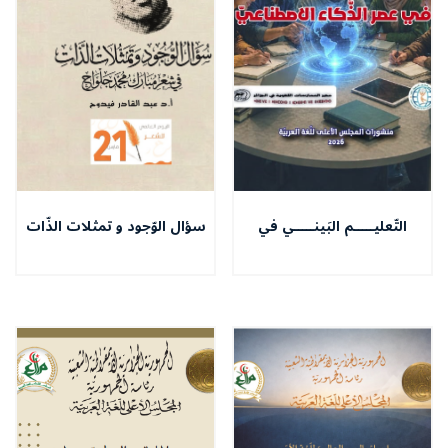
التّعليـــــم البَينـــــي في
سؤال الوّجود و تمثلات الذّات
عَصـــــر الذّكــــاء
في شعر مبارك محمّد جلواح
الاصطنَــــــاعـــــي