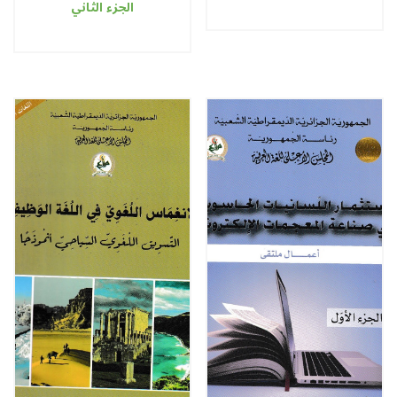
الْوَطَنِــــــيّ: التَّطَوُّعُ اللُّغَوِيّ
في صناعة المعجمات
الجزء الثاني
الإلكترونيّة