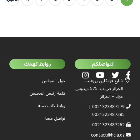
لتواصلكم
روابط تهمك
شارع فرانكلين روزفلت
حول المجلس
الجزائر ص.ب. 575 ديدوش
كلمة رئيس المجلس
مراد – الجزائر
روابط ذات صلة
0021323487279 |
0021323487285
تواصل معنا
0021323487262
contact@hcla.dz