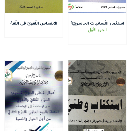
استثمار اللّسانيات الحاسوبيّة
الانغِماس اللّغويّ في اللّغة
في صناعة المعجمات
الوظيفيّة –التّسويق اللّغويّ
الجزء الأوّل
الإلكترونيّة
السّياحيّ أنموذجا –