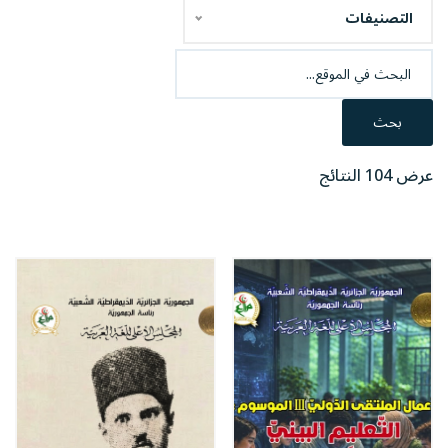
التصنيفات
بحث
عرض 104 النتائج