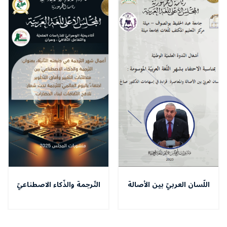
اللّسان العربيّ بين الأصالة
التّرجمة والذّكاء الاصطناعيّ
والمعاصرة :قراءة في
بين متطلبّات التّغيير وآفاق
إسهامات الدّكتور صالح بلعيد
التّطوير