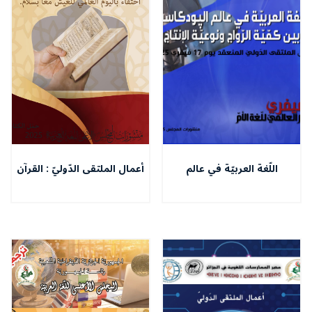
اللّغة العربيّة في عالم
أعمال الملتقى الدّوليّ : القرآن
البودكاست بين كميّة الرّواج
في علوم اللّسان -بين القاعدة
ونوعيّة الانتاج
اللّغويّة والخصوصيّة القرآنيّة