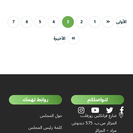
الأولى
1
2
3
4
5
6
7
الأخيرة
لتواصلكم
روابط تهمك
شارع فرانكلين روزفلت
حول المجلس
الجزائر ص.ب. 575 ديدوش
كلمة رئيس المجلس
مراد – الجزائر