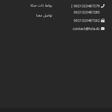
روابط ذات صلة
0021323487279 |
0021323487285
تواصل معنا
0021323487262
contact@hcla.dz