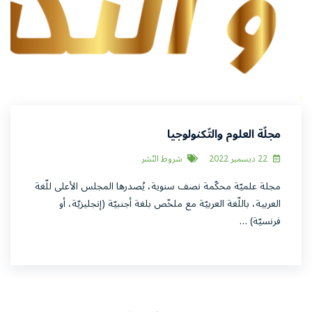
مجلّة العلوم والتّكنولوجيا
22 ديسمبر 2022
شروط النّشر
مجلة علميّة محكّمة نصف سنوية، يُصدرها المجلس الأعلى للّغة
العربية، باللّغة العربيّة مع ملخّص بلغة أجنبيّة (إنجليزيّة، أو
فرنسيّة) …