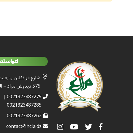
لتواصلكم
شارع فرانكلين روزفلت
575 ديدوش مراد – الجزائر
0021323487279 |
0021323487285
0021323487262
contact@hcla.dz