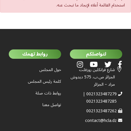
استخدام القائمة أعلاه لإيجاد ما تبحث عنه.
لتواصلكم
روابط تهمك
شارع فرانكلين روزفلت
حول المجلس
الجزائر ص.ب. 575 ديدوش
كلمة رئيس المجلس
مراد – الجزائر
روابط ذات صلة
0021323487279 |
0021323487285
تواصل معنا
0021323487262
contact@hcla.dz