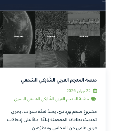
منصة المعجم العربي الشّابكي السّمعي
البصري
22 جوان 2026
منصّة المعجم العربي الشّابكي السّمعي البصري
مشروع ضخم ورِياديّ، يمتدّ لعدّة سنوات، يجري
تحديث بطاقاته المعجميّة تِباعًا، بناءً على إدخالات
فريق علمي من المجلس ومتطوّعين …