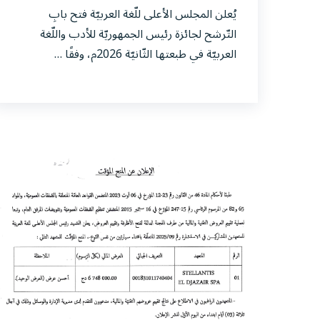
يُعلن المجلس الأعلى للّغة العربيّة فتح بابِ
التّرشح لجائزة رئيس الجمهوريّة للأدب واللّغة
العربيّة في طبعتها الثّانيّة 2026م، وفقًا …