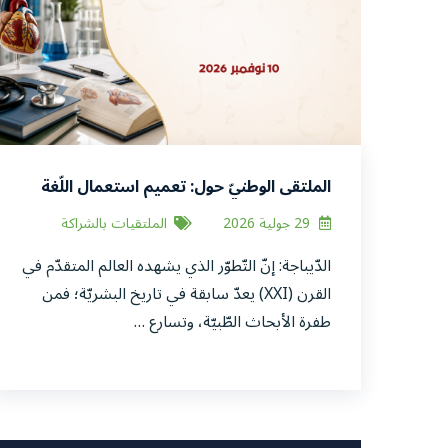
الملتقى الوطنيّ حول: تعميم استعمال اللّغة
العربيّة في الطّب
29 جولية 2026
الملتقيات بالشراكة
الدّيباجة: إنّ التّطوّر الذي يشهده العالم المتقدّم في
القرن (XXI) يعدّ سابقة في تاريخ البشريّة؛ فمن
طفرة الأبحاث الطّبيّة، وتسارع …