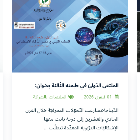
الملتقى الدّوليّ في طبعته الثّالثة بعنوان:
التّعليـــــم البَينـــــي في عَصـــــر الذّكــــاء
01 فيفري 2026
الملتقيات بالشراكة
الاصطنَــــــاعـــــي
الدّيباجة:تسارعت التّحوّلات المعرفيّة خلال القرن
الحادي والعشرين إلى درجة باتت معها
الإشكاليّات الترّبوية المعقّدة تتطلّب …