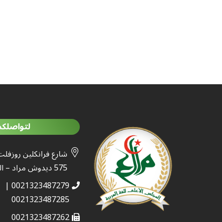
لتواصلكم
شارع فرانكلين روزفلت
575 ديدوش مراد – الجزائر
0021323487279 |
0021323487285
0021323487262