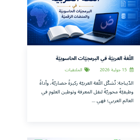
اللّغة العربيّة في البرمجيّات الحاسوبيّة
والمنصّات الرّقميّة -إشكالاتُ التّمكين وآفاق
15 جولية 2026
الملتقيات
التّفعيل-
الدّيباجة: تُشكّل اللّغة العربيّة ركيزةً حضاريّةً، وأداةً
وظيفيّةً محوريّةً لنقل المعرفة وتوطين العلوم في
العالم العربي؛ فهي …