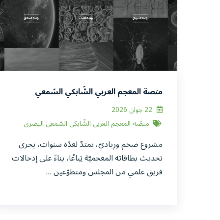
منصة المعجم العربي الشّابكي السّمعي
البصري
22 جوان 2026
منصّة المعجم العربي الشّابكي السّمعي البصري
مشروع ضخم ورِياديّ، يمتدّ لعدّة سنوات، يجري
تحديث بطاقاته المعجميّة تِباعًا، بناءً على إدخالات
فريق علمي من المجلس ومتطوّعين …