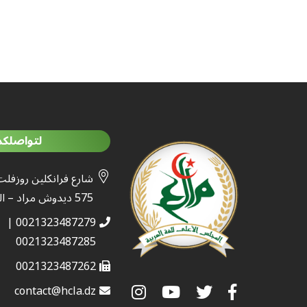
لتواصلكم
شارع فرانكلين روزفلت
575 ديدوش مراد – الجزائر
0021323487279 |
0021323487285
0021323487262
contact@hcla.dz