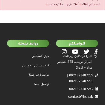
استخدام القائمة أعلاه لإيجاد ما تبحث عنه.
لتواصلكم
روابط تهمك
شارع فرانكلين روزفلت
حول المجلس
الجزائر ص.ب. 575 ديدوش
كلمة رئيس المجلس
مراد – الجزائر
روابط ذات صلة
0021323487279 |
0021323487285
تواصل معنا
0021323487262
contact@hcla.dz