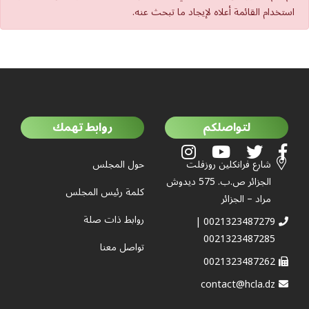
استخدام القائمة أعلاه لإيجاد ما تبحث عنه.
لتواصلكم
روابط تهمك
شارع فرانكلين روزفلت
حول المجلس
الجزائر ص.ب. 575 ديدوش
كلمة رئيس المجلس
مراد – الجزائر
روابط ذات صلة
0021323487279 |
0021323487285
تواصل معنا
0021323487262
contact@hcla.dz