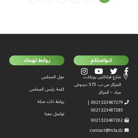
لتواصلكم
روابط تهمك
شارع فرانكلين روزفلت
حول المجلس
الجزائر ص.ب. 575 ديدوش
كلمة رئيس المجلس
مراد – الجزائر
روابط ذات صلة
0021323487279 |
0021323487285
تواصل معنا
0021323487262
contact@hcla.dz