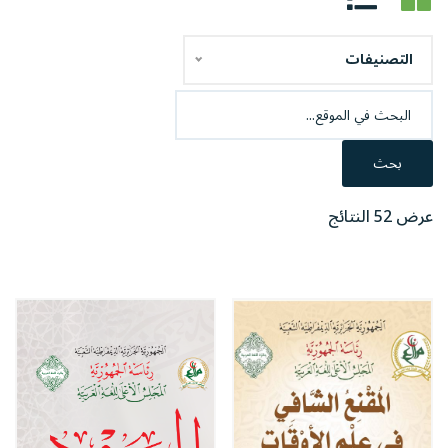
التصنيفات
بحث
عرض 52 النتائج