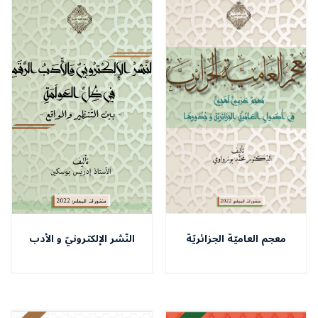
معجم العاميّة الجزائريّة
النّشر الإلكترونيّ و الأدب
الرّقميّ في ظلّ العولمة