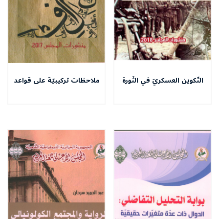
التّكوين العسكريّ في الثّورة
ملاحظات تركيبيّة على قواعد
الجزائريّة
النّحاة