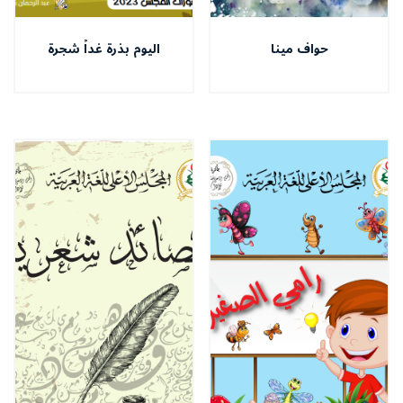
حواف مينا
اليوم بذرة غداً شجرة