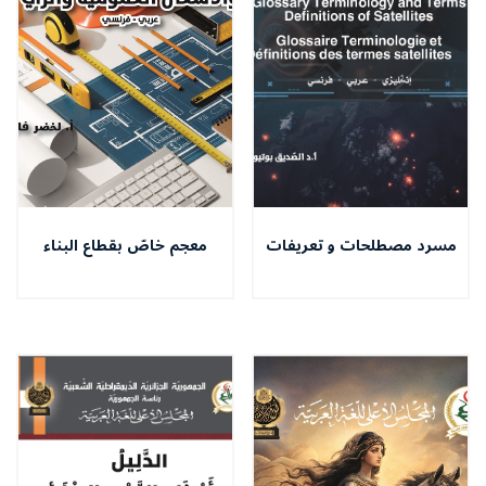
مسرد مصطلحات و تعريفات
معجم خاصّ بقطاع البناء
الأقمار الإصطناعيّة إنـﮔليزي
والاشغال العموميّة والريّ
-عربي -فرنسي
عربيّ-فرنسي