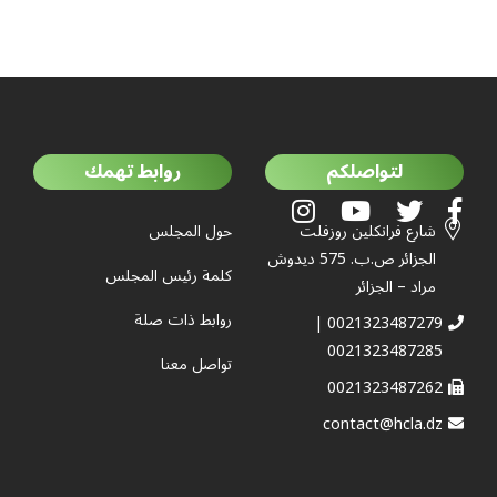
لتواصلكم
روابط تهمك
شارع فرانكلين روزفلت
حول المجلس
الجزائر ص.ب. 575 ديدوش
كلمة رئيس المجلس
مراد – الجزائر
روابط ذات صلة
0021323487279 |
0021323487285
تواصل معنا
0021323487262
contact@hcla.dz