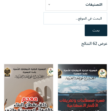
التصنيفات
بحث
عرض 62 النتائج