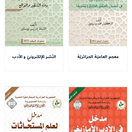
معجم العاميّة الجزائريّة
النّشر الإلكترونيّ و الأدب
الرّقميّ في ظلّ العولمة