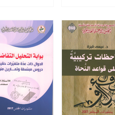
المستوى النّهائي
التّلفزيون الجزائريّ