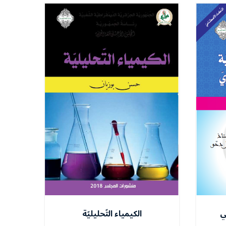
ي
الكيمياء التّحليليّة