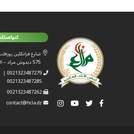
لتواصلكم
شارع فرانكلين روزفلت
575 ديدوش مراد – الجزائر
0021323487279 |
0021323487285
0021323487262
contact@hcla.dz